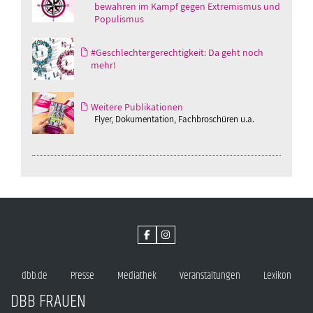
bewahren im Kampf gegen Extremismus und
Populismus
#Geschlechtergerechtigkeit: Da geht noch
mehr!
Weitere Publikationen
Flyer, Dokumentation, Fachbroschüren u.a.
dbb.de
Presse
Mediathek
Veranstaltungen
Lexikon
DBB FRAUEN