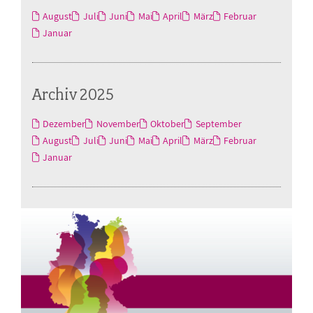
August
Juli
Juni
Mai
April
März
Februar
Januar
Archiv 2025
Dezember
November
Oktober
September
August
Juli
Juni
Mai
April
März
Februar
Januar