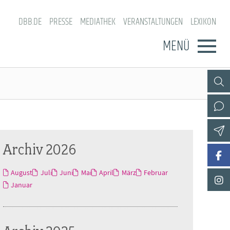
DBB.DE
PRESSE
MEDIATHEK
VERANSTALTUNGEN
LEXIKON
MENÜ
Archiv 2026
August
Juli
Juni
Mai
April
März
Februar
Januar