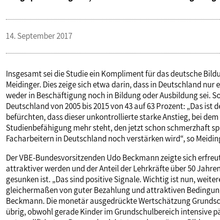
PUBLIKATIONEN
14. September 2017
TERMINE & VERANSTALTUNGEN
Insgesamt sei die Studie ein Kompliment für das deutsche Bi
MITGLIEDSCHAFT & SERVICE
Meidinger. Dies zeige sich etwa darin, dass in Deutschland nur
weder in Beschäftigung noch in Bildung oder Ausbildung sei. So
Deutschland von 2005 bis 2015 von 43 auf 63 Prozent: „Das ist 
befürchten, dass dieser unkontrollierte starke Anstieg, bei de
Studienbefähigung mehr steht, den jetzt schon schmerzhaft 
Facharbeitern in Deutschland noch verstärken wird“, so Meidin
Der VBE-Bundesvorsitzenden Udo Beckmann zeigte sich erfreut
attraktiver werden und der Anteil der Lehrkräfte über 50 Jahr
gesunken ist. „Das sind positive Signale. Wichtig ist nun, wei
gleichermaßen von guter Bezahlung und attraktiven Bedingung
Beckmann. Die monetär ausgedrückte Wertschätzung Grundschu
übrig, obwohl gerade Kinder im Grundschulbereich intensive p