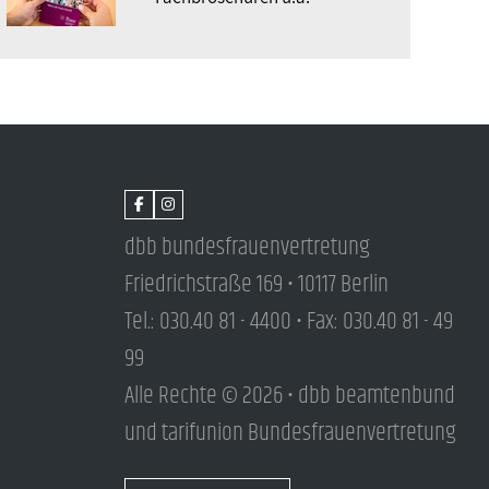
dbb bundesfrauenvertretung
Friedrichstraße 169 • 10117 Berlin
Tel.: 030.40 81 - 4400 • Fax: 030.40 81 - 49
99
Alle Rechte © 2026 • dbb beamtenbund
und tarifunion Bundesfrauenvertretung