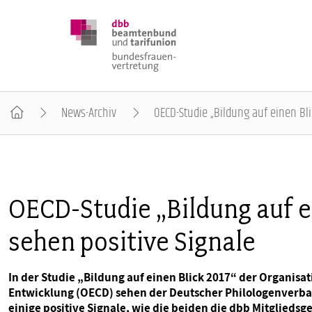
News-Archiv
OECD-Studie „Bildung auf einen Bl
DBB FRAUEN
BUNDESTAGSWAHL 2025
OECD-Studie „Bildung auf e
sehen positive Signale
POSITIONEN
In der Studie „Bildung auf einen Blick 2017“ der Organis
SCHWERPUNKTTHEMEN
Entwicklung (OECD) sehen der Deutscher Philologenverba
einige positive Signale, wie die beiden die dbb Mitglieds