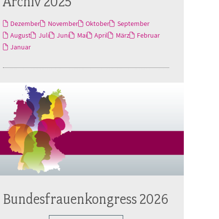
Archiv 2025
Dezember
November
Oktober
September
August
Juli
Juni
Mai
April
März
Februar
Januar
Bundesfrauenkongress 2026