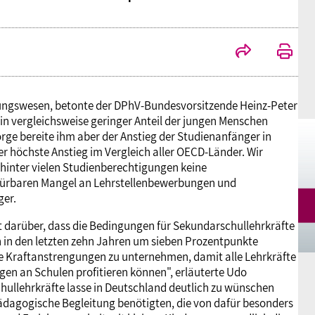
Mitgliedsgewerkschaften
Alterssicherung
Digitalisierung
Seminare
Akademie
Kooperationen
Bildung
Frauenrecht kompakt
Verlag
ldungswesen, betonte der DPhV-Bundesvorsitzende Heinz-Peter
Gesundheit
 ein vergleichsweise geringer Anteil der jungen Menschen
rge bereite ihm aber der Anstieg der Studienanfänger in
der höchste Anstieg im Vergleich aller OECD-Länder. Wir
Gender Budgeting
m hinter vielen Studienberechtigungen keine
spürbaren Mangel an Lehrstellenbewerbungen und
ger.
Europa
 darüber, dass die Bedingungen für Sekundarschullehrkräfte
en in den letzten zehn Jahren um sieben Prozentpunkte
Stellungnahmen
tere Kraftanstrengungen zu unternehmen, damit alle Lehrkräfte
en an Schulen profitieren können", erläuterte Udo
llehrkräfte lasse in Deutschland deutlich zu wünschen
ädagogische Begleitung benötigten, die von dafür besonders