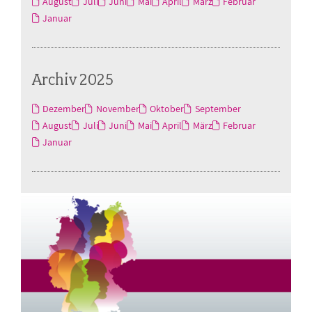
August
Juli
Juni
Mai
April
März
Februar
Januar
Archiv 2025
Dezember
November
Oktober
September
August
Juli
Juni
Mai
April
März
Februar
Januar