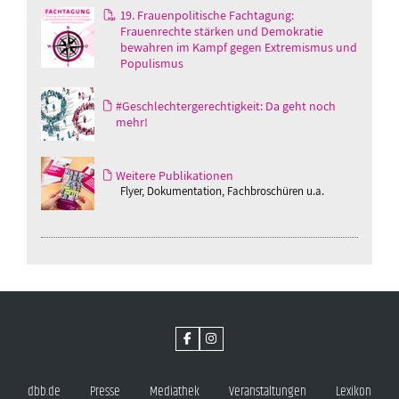
19. Frauenpolitische Fachtagung:
Frauenrechte stärken und Demokratie
bewahren im Kampf gegen Extremismus und
Populismus
#Geschlechtergerechtigkeit: Da geht noch
mehr!
Weitere Publikationen
Flyer, Dokumentation, Fachbroschüren u.a.
dbb.de
Presse
Mediathek
Veranstaltungen
Lexikon