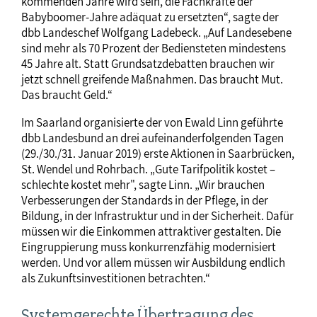
kommenden Jahre wird sein, die Fachkräfte der
Babyboomer-Jahre adäquat zu ersetzten“, sagte der
dbb Landeschef Wolfgang Ladebeck. „Auf Landesebene
sind mehr als 70 Prozent der Bediensteten mindestens
45 Jahre alt. Statt Grundsatzdebatten brauchen wir
jetzt schnell greifende Maßnahmen. Das braucht Mut.
Das braucht Geld.“
Im Saarland organisierte der von Ewald Linn geführte
dbb Landesbund an drei aufeinanderfolgenden Tagen
(29./30./31. Januar 2019) erste Aktionen in Saarbrücken,
St. Wendel und Rohrbach. „Gute Tarifpolitik kostet –
schlechte kostet mehr", sagte Linn. „Wir brauchen
Verbesserungen der Standards in der Pflege, in der
Bildung, in der Infrastruktur und in der Sicherheit. Dafür
müssen wir die Einkommen attraktiver gestalten. Die
Eingruppierung muss konkurrenzfähig modernisiert
werden. Und vor allem müssen wir Ausbildung endlich
als Zukunftsinvestitionen betrachten.“
Systemgerechte Übertragung des