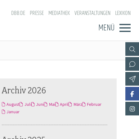
DBB.DE
PRESSE
MEDIATHEK
VERANSTALTUNGEN
LEXIKON
MENÜ
Archiv 2026
August
Juli
Juni
Mai
April
März
Februar
Januar