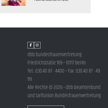
dbb bundesfrauenvertretung
Friedrichstraße 169 • 10117 Berlin
Tel.: 030.40 81 - 4400 • Fax: 030.40 81 - 49
99
Alle Rechte © 2026 • dbb beamtenbund
und tarifunion Bundesfrauenvertretung