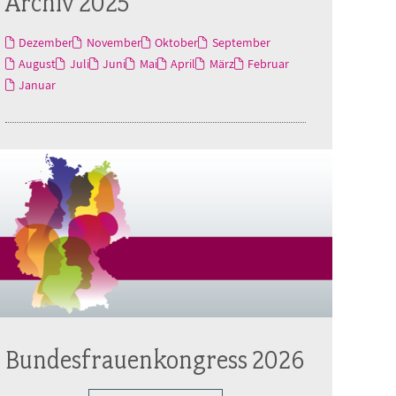
Archiv 2025
Dezember
November
Oktober
September
August
Juli
Juni
Mai
April
März
Februar
Januar
Bundesfrauenkongress 2026