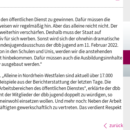
den öffentlichen Dienst zu gewinnen. Dafür müssen die
isen wir regelmäßig hin. Aber das alleine reicht nicht. Der
weiterhin verschärfen. Deshalb muss der Staat auf
v für sich werben. Sonst wird sich der ohnehin dramatische
undesjugendausschuss der dbb jugend am 11. Februar 2022.
on in den Schulen und Unis, werden wir die anstehenden
cht hinbekommen. Dafür müssen auch die Ausbildungsinnhalte
v ausgebaut werden.“
„Alleine in Nordrhein-Westfalen sind aktuell über 17.000
Beispiele aus der Berichterstattung der letzten Tage. Die
Arbeitsbereichen des öffentlichen Dienstes“, erklärte der dbb
 der Mitglieder der dbb jugend doppelt zu würdigen, so
 Gemeinwohl einsetzen wollen. Und mehr noch: Neben der Arbeit
häftigten gewerkschaftlich zu vertreten. Das verdient Respekt
zurück