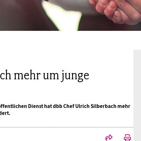
Mitgliedsgewerkschaften
Alterssicherung
Digitalisierung
Seminare
Akademie
Kooperationen
Bildung
Frauenrecht kompakt
Verlag
Gesundheit
Gender Budgeting
ich mehr um junge
Europa
ffentlichen Dienst hat dbb Chef Ulrich Silberbach mehr
Stellungnahmen
ert.