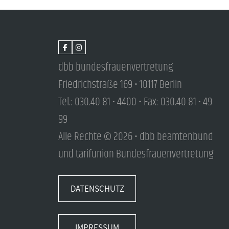
dbb bundesfrauenvertretung
Friedrichstraße 169 • 10117 Berlin
Tel.: 030.40 81 - 4400 • Fax: 030.40 81 - 49
99
Alle Rechte © 2026 • dbb beamtenbund
und tarifunion Bundesfrauenvertretung
DATENSCHUTZ
IMPRESSUM