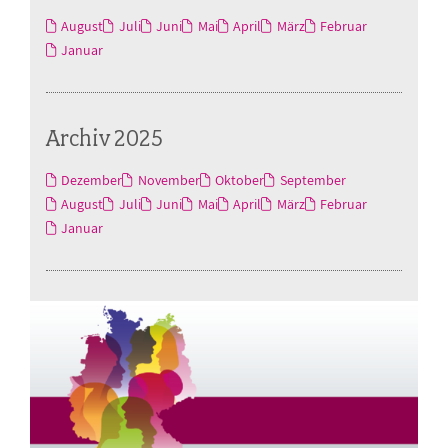
August
Juli
Juni
Mai
April
März
Februar
Januar
Archiv 2025
Dezember
November
Oktober
September
August
Juli
Juni
Mai
April
März
Februar
Januar