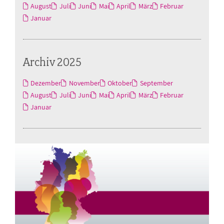
August
Juli
Juni
Mai
April
März
Februar
Januar
Archiv 2025
Dezember
November
Oktober
September
August
Juli
Juni
Mai
April
März
Februar
Januar