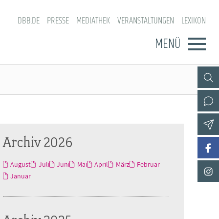
DBB.DE
PRESSE
MEDIATHEK
VERANSTALTUNGEN
LEXIKON
MENÜ
Archiv 2026
August
Juli
Juni
Mai
April
März
Februar
Januar