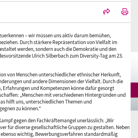
Mitgliedsgewerkschaften
Alterssicherung
Digitalisierung
Seminare
Akademie
Kooperationen
Bildung
Frauenrecht kompakt
Verlag
ch anzuerkennen – wir müssen uns aktiv darum bemühen,
ziehen. Durch stärkere Repräsentation von Vielfalt im
 gestaltet werden, sondern auch die Demokratie und den
Gesundheit
svorsitzende Ulrich Silberbach zum Diversity-Tag am 23.
Gender Budgeting
ion von Menschen unterschiedlicher ethnischer Herkunft,
inderungen und andere Dimensionen der Vielfalt. Durch die
en, Erfahrungen und Kompetenzen könne dafür gesorgt
Europa
schaffen: „Menschen mit verschiedenen Hintergründen und
das hilft uns, unterschiedlichen Themen und
gegnen zu können.“
Stellungnahmen
Kampf gegen den Fachkräftemangel unerlässlich: „Wir
ver für diverse gesellschaftliche Gruppen zu gestalten. Neben
t es ebenso wichtig, Bewerbungsverfahren standardmäßig