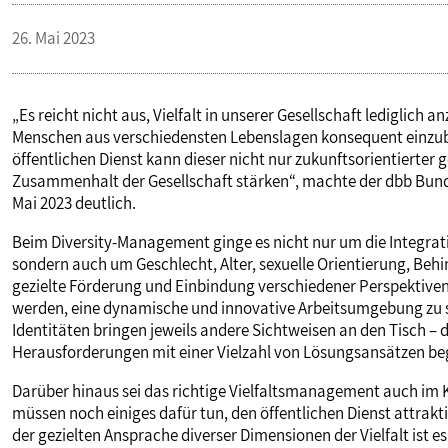
PUBLIKATIONEN
26. Mai 2023
TERMINE & VERANSTALTUNGEN
„Es reicht nicht aus, Vielfalt in unserer Gesellschaft ledigli
Menschen aus verschiedensten Lebenslagen konsequent einzube
öffentlichen Dienst kann dieser nicht nur zukunftsorientierter
MITGLIEDSCHAFT & SERVICE
Zusammenhalt der Gesellschaft stärken“, machte der dbb Bunde
Mai 2023 deutlich.
Beim Diversity-Management ginge es nicht nur um die Integrat
sondern auch um Geschlecht, Alter, sexuelle Orientierung, Beh
gezielte Förderung und Einbindung verschiedener Perspektiv
werden, eine dynamische und innovative Arbeitsumgebung zu 
Identitäten bringen jeweils andere Sichtweisen an den Tisch – 
Herausforderungen mit einer Vielzahl von Lösungsansätzen be
Darüber hinaus sei das richtige Vielfaltsmanagement auch im 
müssen noch einiges dafür tun, den öffentlichen Dienst attrakti
der gezielten Ansprache diverser Dimensionen der Vielfalt is