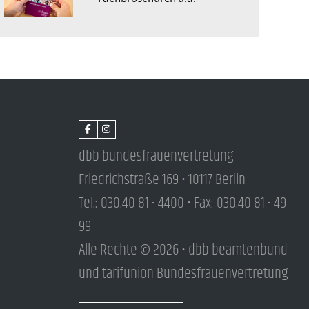
dbb bundesfrauenvertretung
Friedrichstraße 169 • 10117 Berlin
Tel.: 030.40 81 - 4400 • Fax: 030.40 81 - 49
99
Alle Rechte © 2026 • dbb beamtenbund
und tarifunion Bundesfrauenvertretung