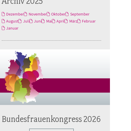
Archiv 2025
Dezember
November
Oktober
September
August
Juli
Juni
Mai
April
März
Februar
Januar
Bundesfrauenkongress 2026