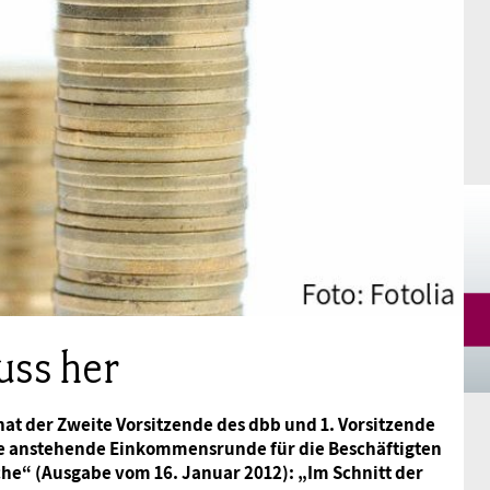
Mitgliedsgewerkschaften
Alterssicherung
Digitalisierung
Seminare
Akademie
Kooperationen
Bildung
Frauenrecht kompakt
Verlag
Gesundheit
Gender Budgeting
Europa
ss her
Stellungnahmen
hat der Zweite Vorsitzende des dbb und 1. Vorsitzende
 die anstehende Einkommensrunde für die Beschäftigten
e“ (Ausgabe vom 16. Januar 2012): „Im Schnitt der