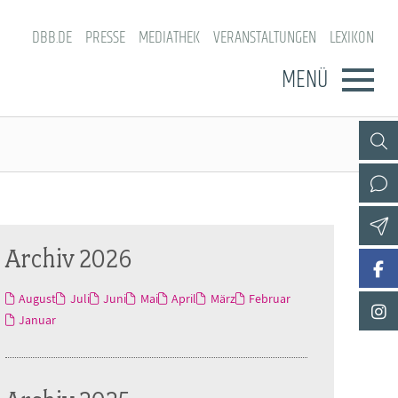
DBB.DE
PRESSE
MEDIATHEK
VERANSTALTUNGEN
LEXIKON
MENÜ
Archiv 2026
August
Juli
Juni
Mai
April
März
Februar
Januar