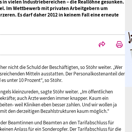
s in vielen Industriebereichen – die Reallöhne gesunken.
. Im Wettbewerb mit privaten Arbeitgebern um
zeren. Es darf daher 2012 in keinem Fall eine erneute
cher nicht die Schuld der Beschäftigten, so Stöhr weiter. „Wer
ausreichenden Mitteln ausstatten. Der Personalkostenanteil der
es unter 10 Prozent“, so Stöhr.
gels kleinzureden, sagte Stöhr weiter. „Im öffentlichen
flegekräfte; auch Ärzte werden immer knapper. Kaum ein
ten- weil Kliniken eben besser zahlen. Und wir wollen ja
 mit den derzeitigen Bezahlstrukturen kaum möglich.“
 der Beamtinnen und Beamten an den Tarifabschluss für
einen Anlass für ein Sonderopfer. Der Tarifabschluss für die