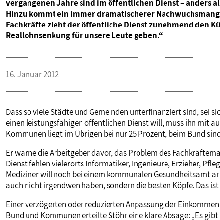
vergangenen Jahre sind im öffentlichen Dienst – anders al
Hinzu kommt ein immer dramatischerer Nachwuchsmangel
Fachkräfte zieht der öffentliche Dienst zunehmend den Kür
Reallohnsenkung für unsere Leute geben.“
16. Januar 2012
Dass so viele Städte und Gemeinden unterfinanziert sind, sei si
einen leistungsfähigen öffentlichen Dienst will, muss ihn mit 
Kommunen liegt im Übrigen bei nur 25 Prozent, beim Bund sind 
Er warne die Arbeitgeber davor, das Problem des Fachkräfteman
Dienst fehlen vielerorts Informatiker, Ingenieure, Erzieher, P
Mediziner will noch bei einem kommunalen Gesundheitsamt arbei
auch nicht irgendwen haben, sondern die besten Köpfe. Das ist
Einer verzögerten oder reduzierten Anpassung der Einkommen
Bund und Kommunen erteilte Stöhr eine klare Absage: „Es gibt k