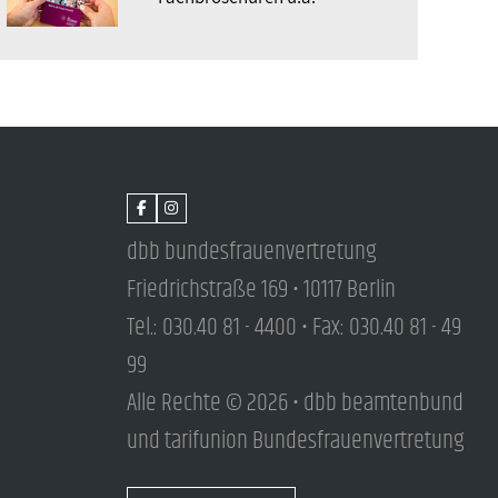
dbb bundesfrauenvertretung
Friedrichstraße 169 • 10117 Berlin
Tel.: 030.40 81 - 4400 • Fax: 030.40 81 - 49
99
Alle Rechte © 2026 • dbb beamtenbund
und tarifunion Bundesfrauenvertretung