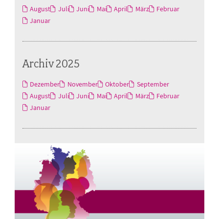
August
Juli
Juni
Mai
April
März
Februar
Januar
Archiv 2025
Dezember
November
Oktober
September
August
Juli
Juni
Mai
April
März
Februar
Januar