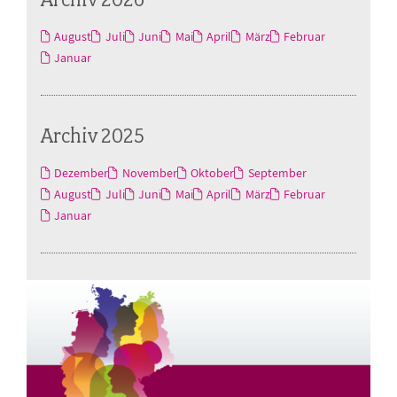
August
Juli
Juni
Mai
April
März
Februar
Januar
Archiv 2025
Dezember
November
Oktober
September
August
Juli
Juni
Mai
April
März
Februar
Januar