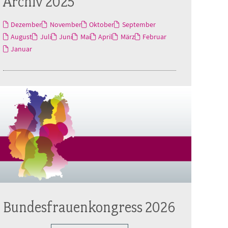
Archiv 2025
Dezember
November
Oktober
September
August
Juli
Juni
Mai
April
März
Februar
Januar
Bundesfrauenkongress 2026