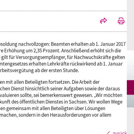
Mitgliedsgewerkschaften
Alterssicherung
Digitalisierung
Seminare
Akademie
Kooperationen
Bildung
Frauenrecht kompakt
Verlag
Besoldung nachvollzogen: Beamten erhalten ab 1. Januar 2017
Gesundheit
re Erhöhung um 2,35 Prozent. Anschließend erhöht sich die
 gilt für Versorgungsempfänger, für Nachwuchskräfte gelten
tengesetzes erhalten Lehrkräfte rückwirkend ab 1. Januar
Gender Budgeting
arbeitsvergütung ab der ersten Stunde.
en mit allen Beteiligten fortsetzen. Die Arbeit der
Europa
chen Dienst hinsichtlich seiner Aufgaben sowie der daraus
valuieren sollte, sei bemerkenswert gewesen. „Wir möchten
ukunft des öffentlichen Dienstes in Sachsen. Wir wollen Wege
Stellungnahmen
den gemeinsam mit allen Beteiligten über Lösungen
m machen, sondern in den Herausforderungen vor allem
zurück