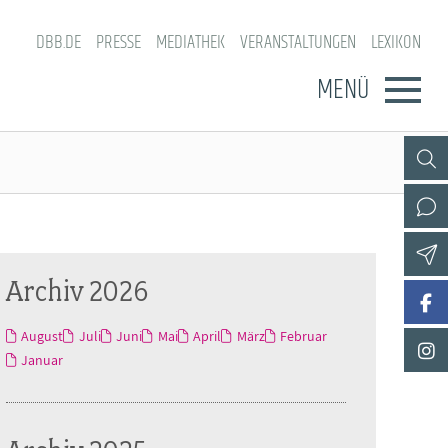
DBB.DE
PRESSE
MEDIATHEK
VERANSTALTUNGEN
LEXIKON
MENÜ
Archiv 2026
August
Juli
Juni
Mai
April
März
Februar
Januar