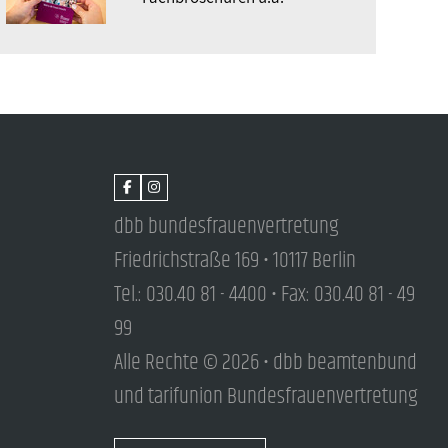
dbb bundesfrauenvertretung
Friedrichstraße 169 • 10117 Berlin
Tel.: 030.40 81 - 4400 • Fax: 030.40 81 - 49
99
Alle Rechte © 2026 • dbb beamtenbund
und tarifunion Bundesfrauenvertretung