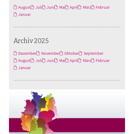
August
Juli
Juni
Mai
April
März
Februar
Januar
Archiv 2025
Dezember
November
Oktober
September
August
Juli
Juni
Mai
April
März
Februar
Januar