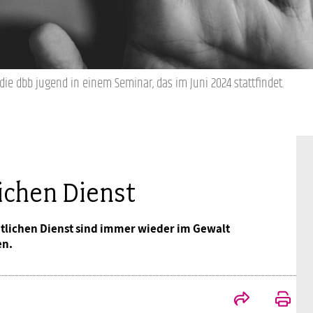
Mitgliedsgewerkschaften
Alterssicherung
Digitalisierung
Seminare
Akademie
Kooperationen
Bildung
Frauenrecht kompakt
Verlag
ie dbb jugend in einem Seminar, das im Juni 2024 stattfindet.
Gesundheit
Gender Budgeting
ichen Dienst
Europa
entlichen Dienst sind immer wieder im Gewalt
en.
Stellungnahmen