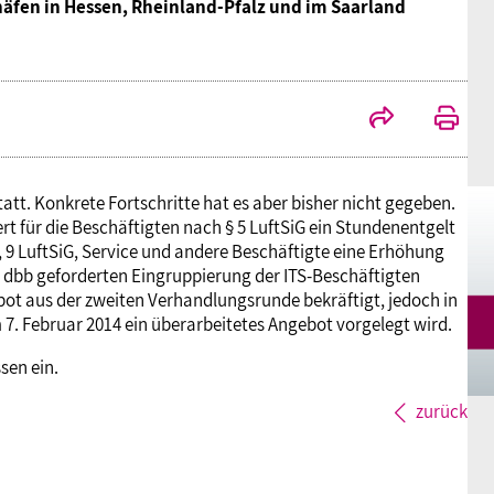
häfen in Hessen, Rheinland-Pfalz und im Saarland
Mitgliedsgewerkschaften
Alterssicherung
Digitalisierung
Seminare
Akademie
Kooperationen
Bildung
Frauenrecht kompakt
Verlag
Gesundheit
tt. Konkrete Fortschritte hat es aber bisher nicht gegeben.
t für die Beschäftigten nach § 5 LuftSiG ein Stundenentgelt
Gender Budgeting
8, 9 LuftSiG, Service und andere Beschäftigte eine Erhöhung
m dbb geforderten Eingruppierung der ITS-Beschäftigten
ebot aus der zweiten Verhandlungsrunde bekräftigt, jedoch in
Europa
 7. Februar 2014 ein überarbeitetes Angebot vorgelegt wird.
sen ein.
Stellungnahmen
zurück