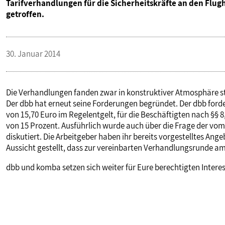
Tarifverhandlungen für die Sicherheitskräfte an den Flug
PUBLIKATIONEN
getroffen.
TERMINE & VERANSTALTUNGEN
30. Januar 2014
MITGLIEDSCHAFT & SERVICE
Die Verhandlungen fanden zwar in konstruktiver Atmosphäre sta
Der dbb hat erneut seine Forderungen begründet. Der dbb forder
von 15,70 Euro im Regelentgelt, für die Beschäftigten nach §§ 
von 15 Prozent. Ausführlich wurde auch über die Frage der vo
diskutiert. Die Arbeitgeber haben ihr bereits vorgestelltes Ang
Aussicht gestellt, dass zur vereinbarten Verhandlungsrunde am
dbb und komba setzen sich weiter für Eure berechtigten Interes