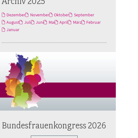
Archiv 2025
Dezember
November
Oktober
September
August
Juli
Juni
Mai
April
März
Februar
Januar
Bundesfrauenkongress 2026