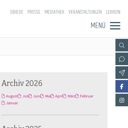
DBB.DE
PRESSE
MEDIATHEK
VERANSTALTUNGEN
LEXIKON
MENÜ
Archiv 2026
August
Juli
Juni
Mai
April
März
Februar
Januar