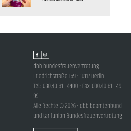
dbb bundesfrauenvertretung
Friedrichstraße 169 • 10117 Berlin
Tel.: 030.40 81 - 4400 • Fax: 030.40 81 - 49
99
Alle Rechte © 2026 • dbb beamtenbund
und tarifunion Bundesfrauenvertretung