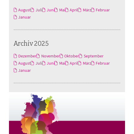
August
Juli
Juni
Mai
April
März
Februar
Januar
Archiv 2025
Dezember
November
Oktober
September
August
Juli
Juni
Mai
April
März
Februar
Januar