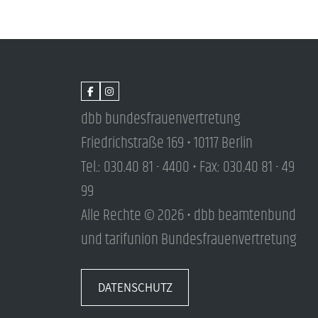
dbb bundesfrauenvertretung
Friedrichstraße 169 • 10117 Berlin
Tel.: 030.40 81 - 4400 • Fax: 030.40 81 - 49
99
Alle Rechte © 2026 • dbb beamtenbund
und tarifunion Bundesfrauenvertretung
DATENSCHUTZ