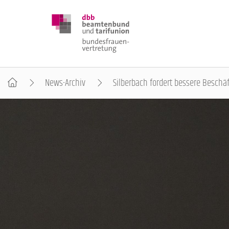
News-Archiv
Silberbach fordert bessere Besch
DBB FRAUEN
BUNDESTAGSWAHL 2025
POSITIONEN
SCHWERPUNKTTHEMEN