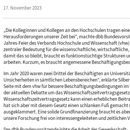
17. November 2023
„Die Kolleginnen und Kollegen an den Hochschulen tragen ein
Herausforderungen unserer Zeit bei“, machte dbb Bundesvorsit
Jahres-Feier des Verbands Hochschule und Wissenschaft (vhw) a
zentraler Bedeutung für die wissenschaftliche, wirtschaftliche,
damit das so bleibt, braucht es funktionstüchtige Strukturen
arbeiten. Kurzum, es braucht angemessene Beschäftigungsbedi
Im Jahr 2020 waren zwei Drittel der Beschäftigten an Universitä
Unsicherheiten in sämtlichen Lebensbereichen“, erklärte Silber
Seite mit dem vhw für bessere Beschäftigungsbedingungen im 
der aktuellen Debatte um das Wissenschaftszeitvertragsgesetz b
Wissenschaftszeitvertragsgesetz kann einen erheblichen Beitra
hat sich aber mit diesem Gesetz einen schlanken Fuß gemacht
ausgeklammert. Eine solide Grundfinanzierung braucht es aber
unsere Forschung frei von interessengeleiteten und zeitlichen V
Der dbb Bundesvorsitzende lobte die Arbeit der Gewerkschaft: 