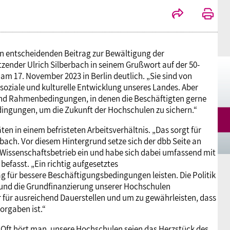
en entscheidenden Beitrag zur Bewältigung der
zender Ulrich Silberbach in seinem Grußwort auf der 50-
m 17. November 2023 in Berlin deutlich. „Sie sind von
 soziale und kulturelle Entwicklung unseres Landes. Aber
 und Rahmenbedingungen, in denen die Beschäftigten gerne
ngungen, um die Zukunft der Hochschulen zu sichern.“
ten in einem befristeten Arbeitsverhältnis. „Das sorgt für
bach. Vor diesem Hintergrund setze sich der dbb Seite an
Wissenschaftsbetrieb ein und habe sich dabei umfassend mit
efasst. „Ein richtig aufgesetztes
g für bessere Beschäftigungsbedingungen leisten. Die Politik
 und die Grundfinanzierung unserer Hochschulen
 für ausreichend Dauerstellen und um zu gewährleisten, dass
orgaben ist.“
„Oft hört man, unsere Hochschulen seien das Herzstück des