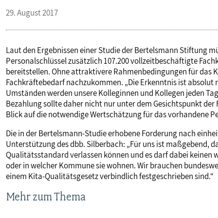
29. August 2017
PUBLIKATIONEN
TERMINE & VERANSTALTUNGEN
Laut den Ergebnissen einer Studie der Bertelsmann Stiftung m
Personalschlüssel zusätzlich 107.200 vollzeitbeschäftigte Fachkr
bereitstellen. Ohne attraktivere Rahmenbedingungen für das K
MITGLIEDSCHAFT & SERVICE
Fachkräftebedarf nachzukommen. „Die Erkenntnis ist absolut rich
Umständen werden unsere Kolleginnen und Kollegen jeden Tag be
Bezahlung sollte daher nicht nur unter dem Gesichtspunkt de
Blick auf die notwendige Wertschätzung für das vorhandene Pe
Die in der Bertelsmann-Studie erhobene Forderung nach einhei
Unterstützung des dbb. Silberbach: „Für uns ist maßgebend, d
Qualitätsstandard verlassen können und es darf dabei keinen
oder in welcher Kommune sie wohnen. Wir brauchen bundesweit e
einem Kita-Qualitätsgesetz verbindlich festgeschrieben sind.“
Mehr zum Thema