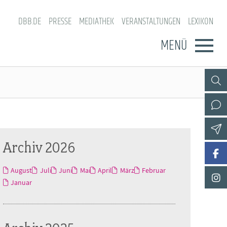
DBB.DE
PRESSE
MEDIATHEK
VERANSTALTUNGEN
LEXIKON
MENÜ
Archiv 2026
August
Juli
Juni
Mai
April
März
Februar
Januar