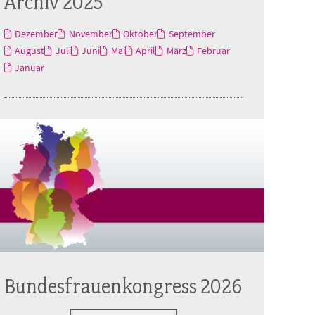
Archiv 2025
Dezember
November
Oktober
September
August
Juli
Juni
Mai
April
März
Februar
Januar
Bundesfrauenkongress 2026