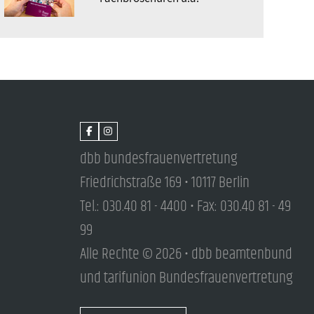
dbb bundesfrauenvertretung
Friedrichstraße 169 • 10117 Berlin
Tel.: 030.40 81 - 4400 • Fax: 030.40 81 - 49
99
Alle Rechte © 2026 • dbb beamtenbund
und tarifunion Bundesfrauenvertretung