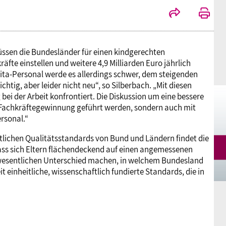
Mitgliedsgewerkschaften
Alterssicherung
Digitalisierung
Seminare
Akademie
Kooperationen
Bildung
Frauenrecht kompakt
Verlag
üssen die Bundesländer für einen kindgerechten
äfte einstellen und weitere 4,9 Milliarden Euro jährlich
ita-Personal werde es allerdings schwer, dem steigenden
Gesundheit
tig, aber leider nicht neu“, so Silberbach. „Mit diesen
i der Arbeit konfrontiert. Die Diskussion um eine bessere
r Fachkräftegewinnung geführt werden, sondern auch mit
Gender Budgeting
rsonal.“
tlichen Qualitätsstandards von Bund und Ländern findet die
Europa
ass sich Eltern flächendeckend auf einen angemessenen
 wesentlichen Unterschied machen, in welchem Bundesland
inheitliche, wissenschaftlich fundierte Standards, die in
Stellungnahmen