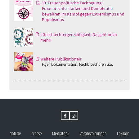
19. Frauenpolitische Fachtagung:
Frauenrechte stärken und Demokratie
bewahren im Kampf gegen Extremismus und
Populismus
#Geschlechtergerechtigkeit: Da geht noch
mehr!
Weitere Publikationen
Flyer, Dokumentation, Fachbroschüren u.a.
dbb.de
Presse
Mediathek
Veranstaltungen
Lexikon