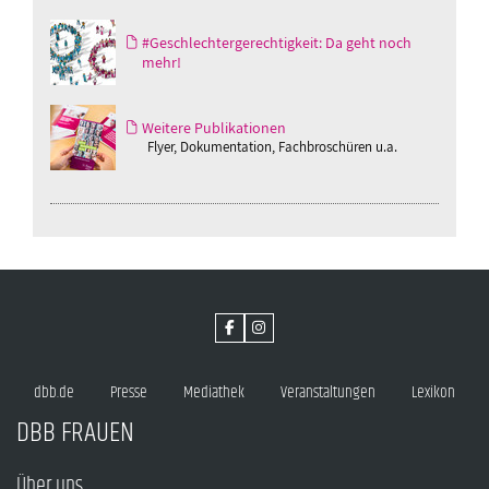
#Geschlechtergerechtigkeit: Da geht noch
mehr!
Weitere Publikationen
Flyer, Dokumentation, Fachbroschüren u.a.
dbb.de
Presse
Mediathek
Veranstaltungen
Lexikon
DBB FRAUEN
Über uns