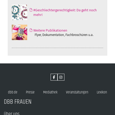
#Geschlechtergerechtigkeit: Da geht noch
mehr!
Weitere Publikationen
Flyer, Dokumentation, Fachbroschüren u.a.
dbb.de
Presse
Mediathek
Veranstaltungen
Lexikon
DBB FRAUEN
Über uns