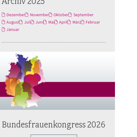
Archiv 2025
Dezember
November
Oktober
September
August
Juli
Juni
Mai
April
März
Februar
Januar
Bundesfrauenkongress 2026