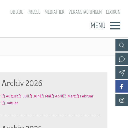
DBB.DE
PRESSE
MEDIATHEK
VERANSTALTUNGEN
LEXIKON
MENÜ
Archiv 2026
August
Juli
Juni
Mai
April
März
Februar
Januar