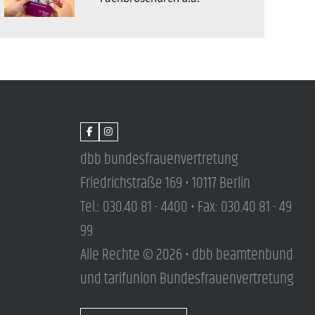
dbb bundesfrauenvertretung
Friedrichstraße 169 • 10117 Berlin
Tel.: 030.40 81 - 4400 • Fax: 030.40 81 - 49
99
Alle Rechte © 2026 • dbb beamtenbund
und tarifunion Bundesfrauenvertretung