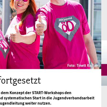
Mitgliedsgewerkschaften
Alterssicherung
Digitalisierung
Seminare
Akademie
Kooperationen
Bildung
Frauenrecht kompakt
Verlag
Gesundheit
Gender Budgeting
Europa
ortgesetzt
Stellungnahmen
it dem Konzept der START-Workshops den
d systematischen Start in die Jugendverbandsarbeit
jugendleitung weiter nutzen.