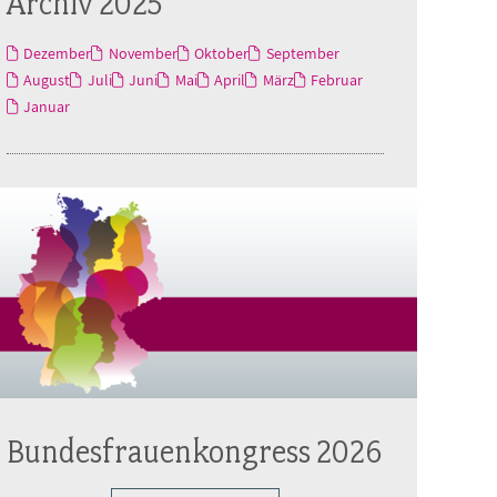
Archiv 2025
Dezember
November
Oktober
September
August
Juli
Juni
Mai
April
März
Februar
Januar
Bundesfrauenkongress 2026