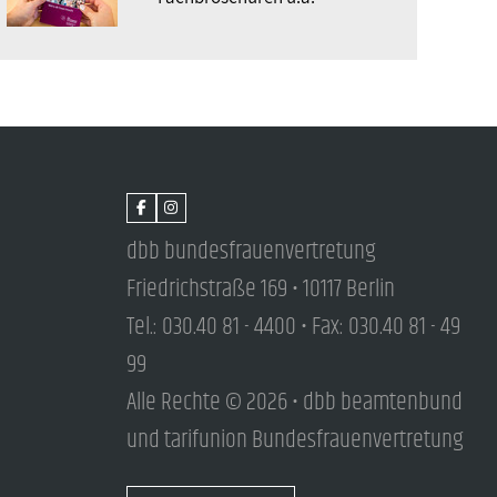
dbb bundesfrauenvertretung
Friedrichstraße 169 • 10117 Berlin
Tel.: 030.40 81 - 4400 • Fax: 030.40 81 - 49
99
Alle Rechte © 2026 • dbb beamtenbund
und tarifunion Bundesfrauenvertretung