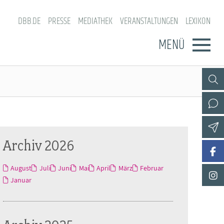
DBB.DE
PRESSE
MEDIATHEK
VERANSTALTUNGEN
LEXIKON
MENÜ
Archiv 2026
August
Juli
Juni
Mai
April
März
Februar
Januar