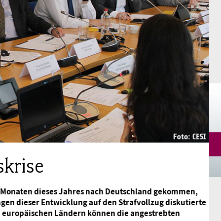
Mitgliedsgewerkschaften
Alterssicherung
Digitalisierung
Seminare
Akademie
Kooperationen
Bildung
Frauenrecht kompakt
Verlag
Gesundheit
Gender Budgeting
Europa
skrise
Stellungnahmen
en Monaten dieses Jahres nach Deutschland gekommen,
en dieser Entwicklung auf den Strafvollzug diskutierte
len europäischen Ländern können die angestrebten