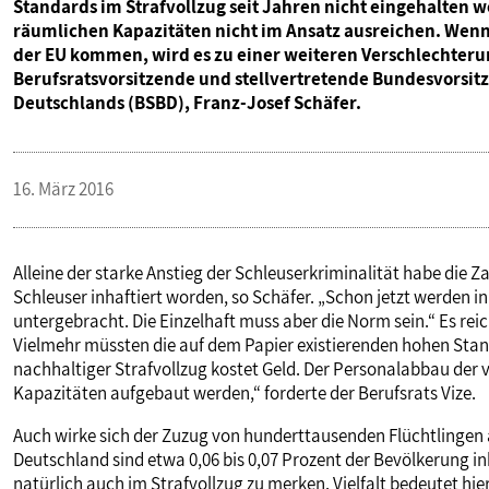
Standards im Strafvollzug seit Jahren nicht eingehalten w
räumlichen Kapazitäten nicht im Ansatz ausreichen. Wenn 
der EU kommen, wird es zu einer weiteren Verschlechterun
Berufsratsvorsitzende und stellvertretende Bundesvorsit
Deutschlands (BSBD), Franz-Josef Schäfer.
16. März 2016
Alleine der starke Anstieg der Schleuserkriminalität habe die Z
Schleuser inhaftiert worden, so Schäfer. „Schon jetzt werden 
untergebracht. Die Einzelhaft muss aber die Norm sein.“ Es rei
Vielmehr müssten die auf dem Papier existierenden hohen St
nachhaltiger Strafvollzug kostet Geld. Der Personalabbau der
Kapazitäten aufgebaut werden,“ forderte der Berufsrats Vize.
Auch wirke sich der Zuzug von hunderttausenden Flüchtlingen
Deutschland sind etwa 0,06 bis 0,07 Prozent der Bevölkerung inha
natürlich auch im Strafvollzug zu merken. Vielfalt bedeutet hi