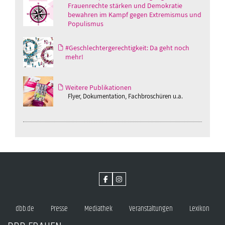
Frauenrechte stärken und Demokratie
bewahren im Kampf gegen Extremismus und
Populismus
#Geschlechtergerechtigkeit: Da geht noch
mehr!
Weitere Publikationen
Flyer, Dokumentation, Fachbroschüren u.a.
dbb.de
Presse
Mediathek
Veranstaltungen
Lexikon