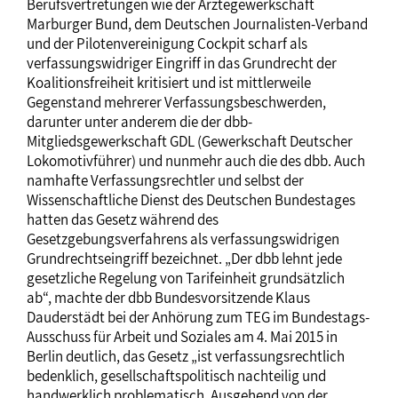
Berufsvertretungen wie der Ärztegewerkschaft
Marburger Bund, dem Deutschen Journalisten-Verband
und der Pilotenvereinigung Cockpit scharf als
verfassungswidriger Eingriff in das Grundrecht der
Koalitionsfreiheit kritisiert und ist mittlerweile
Gegenstand mehrerer Verfassungsbeschwerden,
darunter unter anderem die der dbb-
Mitgliedsgewerkschaft GDL (Gewerkschaft Deutscher
Lokomotivführer) und nunmehr auch die des dbb. Auch
namhafte Verfassungsrechtler und selbst der
Wissenschaftliche Dienst des Deutschen Bundestages
hatten das Gesetz während des
Gesetzgebungsverfahrens als verfassungswidrigen
Grundrechtseingriff bezeichnet. „Der dbb lehnt jede
gesetzliche Regelung von Tarifeinheit grundsätzlich
ab“, machte der dbb Bundesvorsitzende Klaus
Dauderstädt bei der Anhörung zum TEG im Bundestags-
Ausschuss für Arbeit und Soziales am 4. Mai 2015 in
Berlin deutlich, das Gesetz „ist verfassungsrechtlich
bedenklich, gesellschaftspolitisch nachteilig und
handwerklich problematisch. Ausgehend von der