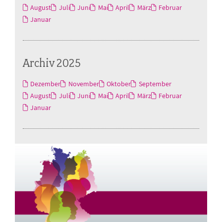
August
Juli
Juni
Mai
April
März
Februar
Januar
Archiv 2025
Dezember
November
Oktober
September
August
Juli
Juni
Mai
April
März
Februar
Januar