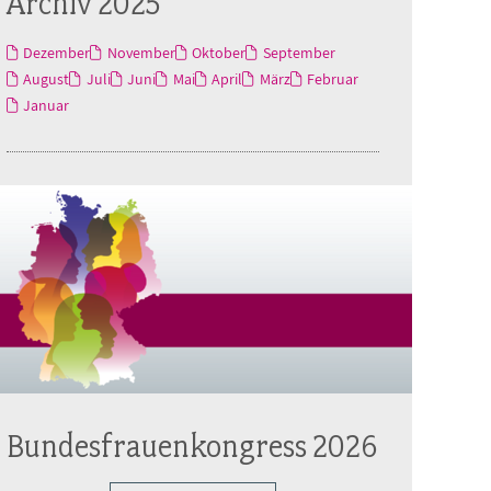
Archiv 2025
Dezember
November
Oktober
September
August
Juli
Juni
Mai
April
März
Februar
Januar
Bundesfrauenkongress 2026