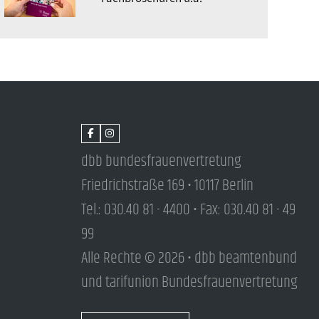
dbb bundesfrauenvertretung
Friedrichstraße 169 • 10117 Berlin
Tel.: 030.40 81 - 4400 • Fax: 030.40 81 - 49
99
Alle Rechte © 2026 • dbb beamtenbund
und tarifunion Bundesfrauenvertretung