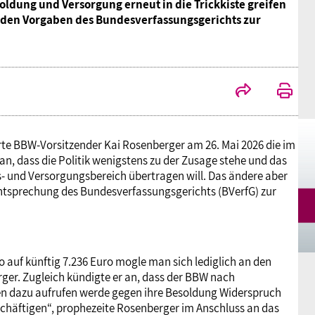
oldung und Versorgung erneut in die Trickkiste greifen
Mitgliedsgewerkschaften
Alterssicherung
Digitalisierung
Seminare
Akademie
 den Vorgaben des Bundesverfassungsgerichts zur
Kooperationen
Bildung
Frauenrecht kompakt
Verlag
Gesundheit
e BBW-Vorsitzender Kai Rosenberger am 26. Mai 2026 die im
Gender Budgeting
n, dass die Politik wenigstens zu der Zusage stehe und das
s- und Versorgungsbereich übertragen will. Das ändere aber
echtsprechung des Bundesverfassungsgerichts (BVerfG) zur
Europa
Stellungnahmen
 auf künftig 7.236 Euro mogle man sich lediglich an den
ger. Zugleich kündigte er an, dass der BBW nach
en dazu aufrufen werde gegen ihre Besoldung Widerspruch
schäftigen“, prophezeite Rosenberger im Anschluss an das