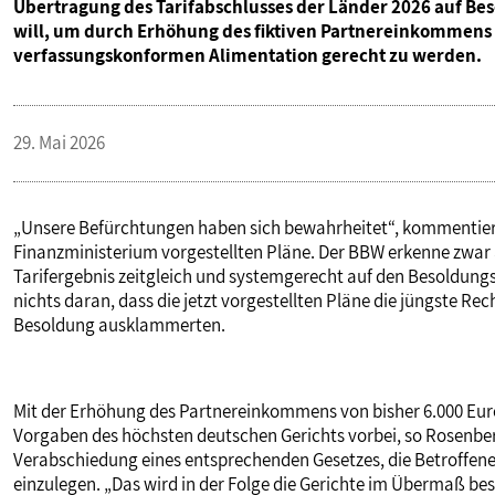
Übertragung des Tarifabschlusses der Länder 2026 auf Bes
PUBLIKATIONEN
will, um durch Erhöhung des fiktiven Partnereinkommens
verfassungskonformen Alimentation gerecht zu werden.
TERMINE & VERANSTALTUNGEN
29. Mai 2026
MITGLIEDSCHAFT & SERVICE
„Unsere Befürchtungen haben sich bewahrheitet“, kommentiert
Finanzministerium vorgestellten Pläne. Der BBW erkenne zwar a
Tarifergebnis zeitgleich und systemgerecht auf den Besoldung
nichts daran, dass die jetzt vorgestellten Pläne die jüngste R
Besoldung ausklammerten.
Mit der Erhöhung des Partnereinkommens von bisher 6.000 Euro
Vorgaben des höchsten deutschen Gerichts vorbei, so Rosenber
Verabschiedung eines entsprechenden Gesetzes, die Betroffen
einzulegen. „Das wird in der Folge die Gerichte im Übermaß be