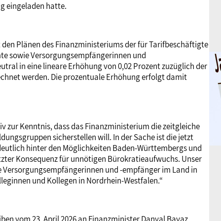
g eingeladen hatte.
t den Plänen des Finanzministeriums der für Tarifbeschäftigte
amte sowie Versorgungsempfängerinnen und
ral in eine lineare Erhöhung von 0,02 Prozent zuzüglich der
echnet werden. Die prozentuale Erhöhung erfolgt damit
v zur Kenntnis, dass das Finanzministerium die zeitgleiche
gsgruppen sicherstellen will. In der Sache ist die jetzt
 deutlich hinter den Möglichkeiten Baden-Württembergs und
letzter Konsequenz für unnötigen Bürokratieaufwuchs. Unser
ie Versorgungsempfängerinnen und -empfänger im Land in
lleginnen und Kollegen in Nordrhein-Westfalen.“
iben vom 23. April 2026 an Finanzminister Danyal Bayaz