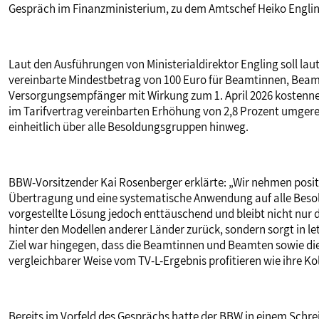
Gespräch im Finanzministerium, zu dem Amtschef Heiko Englin
Laut den Ausführungen von Ministerialdirektor Engling soll lau
vereinbarte Mindestbetrag von 100 Euro für Beamtinnen, Be
Versorgungsempfänger mit Wirkung zum 1. April 2026 kostenneut
im Tarifvertrag vereinbarten Erhöhung von 2,8 Prozent umger
einheitlich über alle Besoldungsgruppen hinweg.
BBW-Vorsitzender Kai Rosenberger erklärte: „Wir nehmen positi
Übertragung und eine systematische Anwendung auf alle Besoldun
vorgestellte Lösung jedoch enttäuschend und bleibt nicht nur
hinter den Modellen anderer Länder zurück, sondern sorgt in 
Ziel war hingegen, dass die Beamtinnen und Beamten sowie d
vergleichbarer Weise vom TV-L-Ergebnis profitieren wie ihre Ko
Bereits im Vorfeld des Gesprächs hatte der BBW in einem Schre