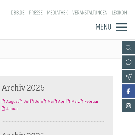
DBB.DE
PRESSE
MEDIATHEK
VERANSTALTUNGEN
LEXIKON
MENÜ
Archiv 2026
August
Juli
Juni
Mai
April
März
Februar
Januar