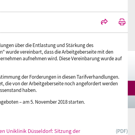
Mitgliedsgewerkschaften
Alterssicherung
Digitalisierung
Seminare
Akademie
Kooperationen
Bildung
Frauenrecht kompakt
Verlag
ndlungen über die Entlastung und Stärkung des
Gesundheit
n“ wurde vereinbart, dass die Arbeitgeberseite mit den
nternehmen aufnehmen wird. Diese Vereinbarung wurde auf
Gender Budgeting
stimmung der Forderungen in diesen Tarifverhandlungen.
t, die von der Arbeitgeberseite noch angefordert werden
Europa
issenstand haben.
angeboten – am 5. November 2018 starten.
Stellungnahmen
en Uniklinik Düsseldorf: Sitzung der
(PDF)