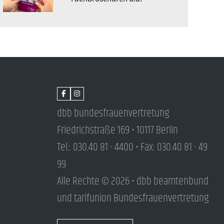
dbb bundesfrauenvertretung
Friedrichstraße 169 • 10117 Berlin
Tel.: 030.40 81 - 4400 • Fax: 030.40 81 - 49
99
Alle Rechte © 2026 • dbb beamtenbund
und tarifunion Bundesfrauenvertretung