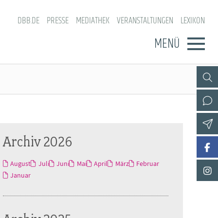
DBB.DE
PRESSE
MEDIATHEK
VERANSTALTUNGEN
LEXIKON
MENÜ
Archiv 2026
August
Juli
Juni
Mai
April
März
Februar
Januar