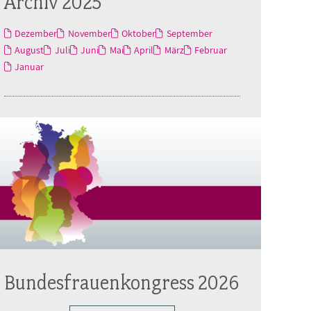
Archiv 2025
Dezember
November
Oktober
September
August
Juli
Juni
Mai
April
März
Februar
Januar
Bundesfrauenkongress 2026