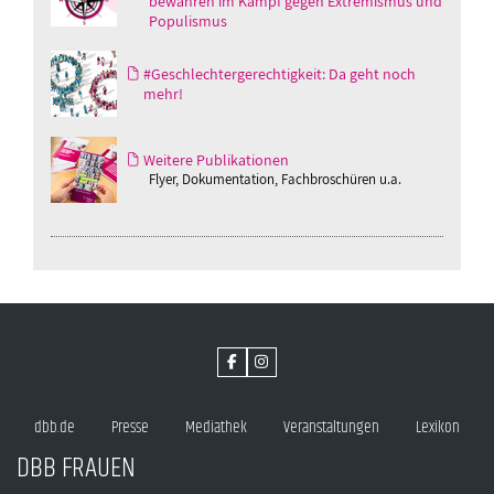
bewahren im Kampf gegen Extremismus und
Populismus
#Geschlechtergerechtigkeit: Da geht noch
mehr!
Weitere Publikationen
Flyer, Dokumentation, Fachbroschüren u.a.
dbb.de
Presse
Mediathek
Veranstaltungen
Lexikon
DBB FRAUEN