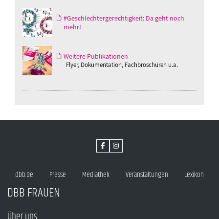
#Geschlechtergerechtigkeit: Da geht noch
mehr!
Weitere Publikationen
Flyer, Dokumentation, Fachbroschüren u.a.
dbb.de
Presse
Mediathek
Veranstaltungen
Lexikon
DBB FRAUEN
Über uns