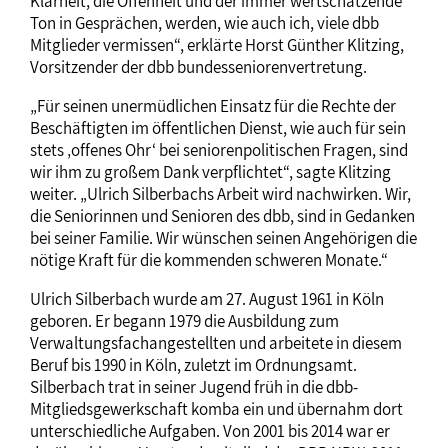
Klarheit, die Offenheit und der immer wertschätzende
Ton in Gesprächen, werden, wie auch ich, viele dbb
Mitglieder vermissen“, erklärte Horst Günther Klitzing,
Vorsitzender der dbb bundesseniorenvertretung.
„Für seinen unermüdlichen Einsatz für die Rechte der
Beschäftigten im öffentlichen Dienst, wie auch für sein
stets ‚offenes Ohr‘ bei seniorenpolitischen Fragen, sind
wir ihm zu großem Dank verpflichtet“, sagte Klitzing
weiter. „Ulrich Silberbachs Arbeit wird nachwirken. Wir,
die Seniorinnen und Senioren des dbb, sind in Gedanken
bei seiner Familie. Wir wünschen seinen Angehörigen die
nötige Kraft für die kommenden schweren Monate.“
Ulrich Silberbach wurde am 27. August 1961 in Köln
geboren. Er begann 1979 die Ausbildung zum
Verwaltungsfachangestellten und arbeitete in diesem
Beruf bis 1990 in Köln, zuletzt im Ordnungsamt.
Silberbach trat in seiner Jugend früh in die dbb-
Mitgliedsgewerkschaft komba ein und übernahm dort
unterschiedliche Aufgaben. Von 2001 bis 2014 war er