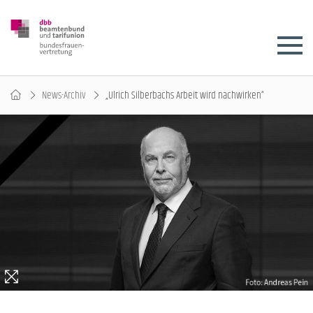
News-Archiv
„Ulrich Silberbachs Arbeit wird nachwirken“