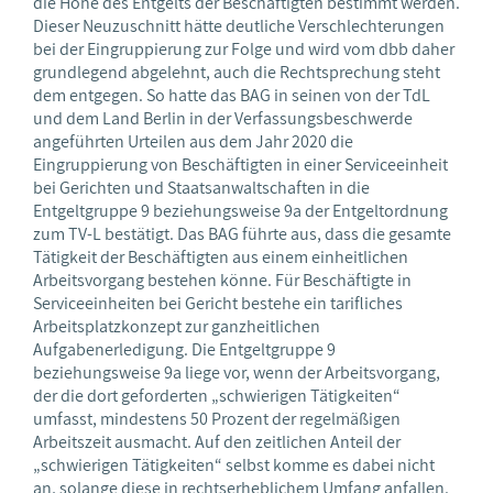
die Höhe des Entgelts der Beschäftigten bestimmt werden.
Dieser Neuzuschnitt hätte deutliche Verschlechterungen
bei der Eingruppierung zur Folge und wird vom dbb daher
grundlegend abgelehnt, auch die Rechtsprechung steht
dem entgegen. So hatte das BAG in seinen von der TdL
und dem Land Berlin in der Verfassungsbeschwerde
angeführten Urteilen aus dem Jahr 2020 die
Eingruppierung von Beschäftigten in einer Serviceeinheit
bei Gerichten und Staatsanwaltschaften in die
Entgeltgruppe 9 beziehungsweise 9a der Entgeltordnung
zum TV-L bestätigt. Das BAG führte aus, dass die gesamte
Tätigkeit der Beschäftigten aus einem einheitlichen
Arbeitsvorgang bestehen könne. Für Beschäftigte in
Serviceeinheiten bei Gericht bestehe ein tarifliches
Arbeitsplatzkonzept zur ganzheitlichen
Aufgabenerledigung. Die Entgeltgruppe 9
beziehungsweise 9a liege vor, wenn der Arbeitsvorgang,
der die dort geforderten „schwierigen Tätigkeiten“
umfasst, mindestens 50 Prozent der regelmäßigen
Arbeitszeit ausmacht. Auf den zeitlichen Anteil der
„schwierigen Tätigkeiten“ selbst komme es dabei nicht
an, solange diese in rechtserheblichem Umfang anfallen.