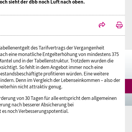
och sieht der dbb noch Luft nach oben.
Mitgliedsgewerkschaften
Alterssicherung
Digitalisierung
Seminare
Akademie
Kooperationen
Bildung
Frauenrecht kompakt
Verlag
Gesundheit
Tabellenentgelt des Tarifvertrags der Vergangenheit
mnach eine monatliche Entgelterhöhung von mindestens 375
ntel und in der Tabellenstruktur. Trotzdem wurden die
Gender Budgeting
sichtigt. So fehlt in dem Angebot immer noch eine
Bestandsbeschäftigte profitieren würden. Eine weitere
indern. Denn im Vergleich der Lebenseinkommen – also der
Europa
eiterhin nicht attraktiv genug.
derung von 30 Tagen für alle entspricht dem allgemeinen
derung nach besserer Absicherung bei
Stellungnahmen
bt es noch Verbesserungspotential.