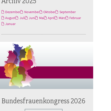
Archiv 2025
Dezember
November
Oktober
September
August
Juli
Juni
Mai
April
März
Februar
Januar
Bundesfrauenkongress 2026