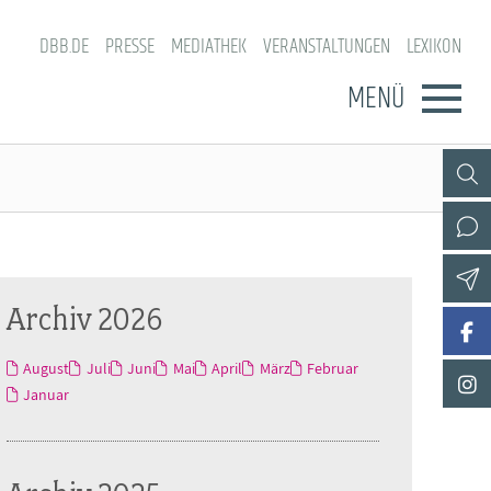
DBB.DE
PRESSE
MEDIATHEK
VERANSTALTUNGEN
LEXIKON
MENÜ
Archiv 2026
August
Juli
Juni
Mai
April
März
Februar
Januar