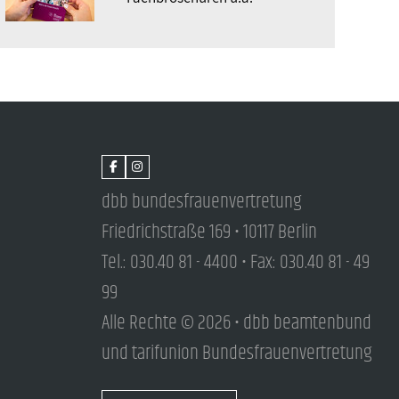
dbb bundesfrauenvertretung
Friedrichstraße 169 • 10117 Berlin
Tel.: 030.40 81 - 4400 • Fax: 030.40 81 - 49
99
Alle Rechte © 2026 • dbb beamtenbund
und tarifunion Bundesfrauenvertretung