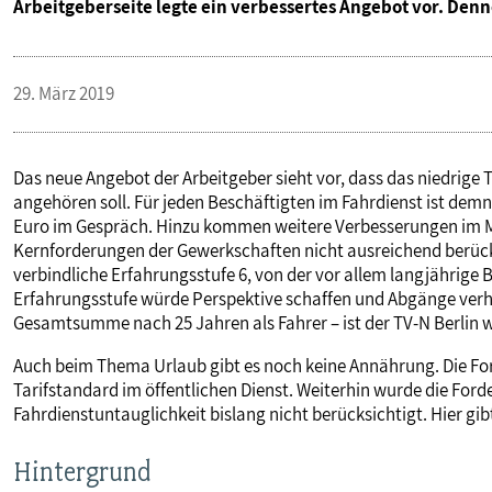
Arbeitgeberseite legte ein verbessertes Angebot vor. Denn
PUBLIKATIONEN
29. März 2019
TERMINE & VERANSTALTUNGEN
MITGLIEDSCHAFT & SERVICE
Das neue Angebot der Arbeitgeber sieht vor, dass das niedrige 
angehören soll. Für jeden Beschäftigten im Fahrdienst ist de
Euro im Gespräch. Hinzu kommen weitere Verbesserungen im Ma
Kernforderungen der Gewerkschaften nicht ausreichend berück
verbindliche Erfahrungsstufe 6, von der vor allem langjährige 
Erfahrungsstufe würde Perspektive schaffen und Abgänge verh
Gesamtsumme nach 25 Jahren als Fahrer – ist der TV-N Berlin w
Auch beim Thema Urlaub gibt es noch keine Annährung. Die For
Tarifstandard im öffentlichen Dienst. Weiterhin wurde die For
Fahrdienstuntauglichkeit bislang nicht berücksichtigt. Hier gi
Hintergrund