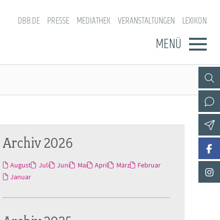
DBB.DE
PRESSE
MEDIATHEK
VERANSTALTUNGEN
LEXIKON
MENÜ
Archiv 2026
August
Juli
Juni
Mai
April
März
Februar
Januar