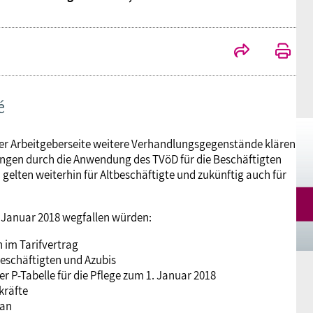
Mitgliedsgewerkschaften
Alterssicherung
Digitalisierung
Seminare
Akademie
Kooperationen
Bildung
Frauenrecht kompakt
Verlag
é
Gesundheit
der Arbeitgeberseite weitere Verhandlungsgegenstände klären
Gender Budgeting
gungen durch die Anwendung des TVöD für die Beschäftigten
gelten weiterhin für Altbeschäftigte und zukünftig auch für
Europa
. Januar 2018 wegfallen würden:
 im Tarifvertrag
Stellungnahmen
Beschäftigten und Azubis
r P-Tabelle für die Pflege zum 1. Januar 2018
kräfte
lan