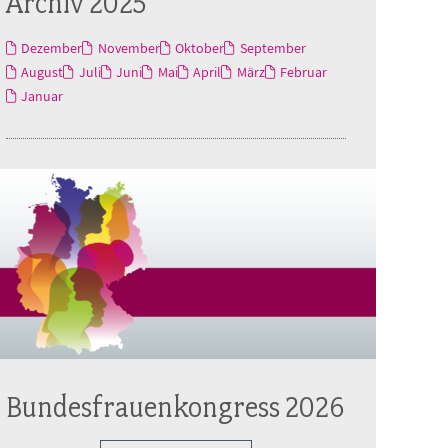
Archiv 2025
Dezember
November
Oktober
September
August
Juli
Juni
Mai
April
März
Februar
Januar
Bundesfrauenkongress 2026