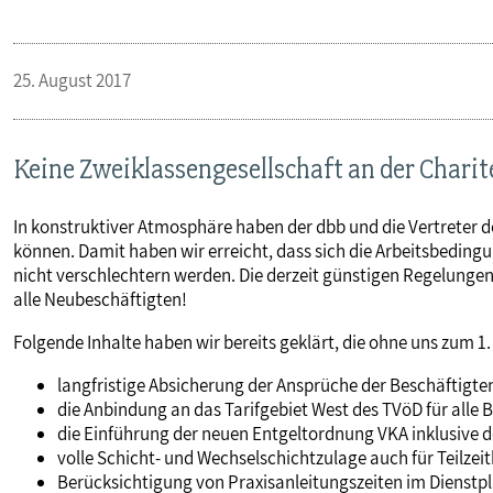
PUBLIKATIONEN
25. August 2017
TERMINE & VERANSTALTUNGEN
Keine Zweiklassengesellschaft an der Charit
MITGLIEDSCHAFT & SERVICE
In konstruktiver Atmosphäre haben der dbb und die Vertreter 
können. Damit haben wir erreicht, dass sich die Arbeitsbedin
nicht verschlechtern werden. Die derzeit günstigen Regelungen 
alle Neubeschäftigten!
Folgende Inhalte haben wir bereits geklärt, die ohne uns zum 1
langfristige Absicherung der Ansprüche der Beschäftigten
die Anbindung an das Tarifgebiet West des TVöD für alle 
die Einführung der neuen Entgeltordnung VKA inklusive de
volle Schicht- und Wechselschichtzulage auch für Teilzeit
Berücksichtigung von Praxisanleitungszeiten im Dienstp