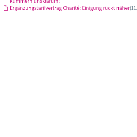
kümmern uns darum!"
Ergänzungstarifvertrag Charité: Einigung rückt näher
(11