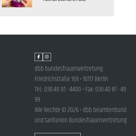
dbb bundesfrauenvertretung
Friedrichstraße 169 • 10117 Berlin
Tel.: 030.40 81 - 4400 • Fax: 030.40 81 - 49
99
Alle Rechte © 2026 • dbb beamtenbund
und tarifunion Bundesfrauenvertretung