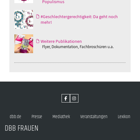
Populismus
#Geschlechtergerechtigkeit: Da geht noch
mehr!
Weitere Publikationen
Flyer, Dokumentation, Fachbroschüren u.a.
dbb.de
Presse
Mediathek
Veranstaltungen
Lexikon
DBB FRAUEN