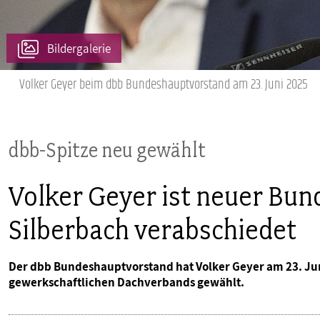
PUBLIKATIONEN
Bildergalerie
TERMINE & VERANSTALTUNGEN
Volker Geyer beim dbb Bundeshauptvorstand am 23. Juni 2025
MITGLIEDSCHAFT & SERVICE
dbb-Spitze neu gewählt
Volker Geyer ist neuer Bun
Silberbach verabschiedet
Der dbb Bundeshauptvorstand hat Volker Geyer am 23. Ju
gewerkschaftlichen Dachverbands gewählt.