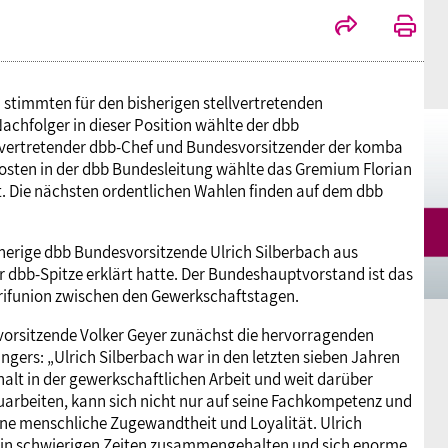
 stimmten für den bisherigen stellvertretenden
achfolger in dieser Position wählte der dbb
lvertretender dbb-Chef und Bundesvorsitzender der komba
Posten in der dbb Bundesleitung wählte das Gremium Florian
. Die nächsten ordentlichen Wahlen finden auf dem dbb
rige dbb Bundesvorsitzende Ulrich Silberbach aus
r dbb-Spitze erklärt hatte. Der Bundeshauptvorstand ist das
ifunion zwischen den Gewerkschaftstagen.
rsitzende Volker Geyer zunächst die hervorragenden
gers: „Ulrich Silberbach war in den letzten sieben Jahren
halt in der gewerkschaftlichen Arbeit und weit darüber
uarbeiten, kann sich nicht nur auf seine Fachkompetenz und
eine menschliche Zugewandtheit und Loyalität. Ulrich
 – in schwierigen Zeiten zusammengehalten und sich enorme