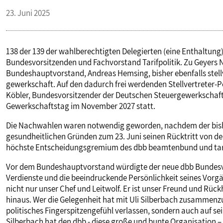
23. Juni 2025
138 der 139 der wahlberechtigten Delegierten (eine Enthaltung)
Bundesvorsitzenden und Fachvorstand Tarifpolitik. Zu Geyers N
Bundeshauptvorstand, Andreas Hemsing, bisher ebenfalls stel
gewerkschaft. Auf den dadurch frei werdenden Stellvertreter-
Köbler, Bundesvorsitzender der Deutschen Steuergewerkschaft
Gewerkschaftstag im November 2027 statt.
Die Nachwahlen waren notwendig geworden, nachdem der bishe
gesundheitlichen Gründen zum 23. Juni seinen Rücktritt von de
höchste Entscheidungsgremium des dbb beamtenbund und tar
Vor dem Bundeshauptvorstand würdigte der neue dbb Bundesvo
Verdienste und die beeindruckende Persönlichkeit seines Vorgän
nicht nur unser Chef und Leitwolf. Er ist unser Freund und Rück
hinaus. Wer die Gelegenheit hat mit Uli Silberbach zusammenz
politisches Fingerspitzengefühl verlassen, sondern auch auf s
Silberbach hat den dbb - diese große und bunte Organisation