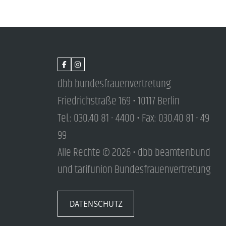
dbb bundesfrauenvertretung
Friedrichstraße 169 • 10117 Berlin
Tel.: 030.40 81 - 4400 • Fax: 030.40 81 - 49
99
Alle Rechte © 2026 • dbb beamtenbund
und tarifunion Bundesfrauenvertretung
DATENSCHUTZ