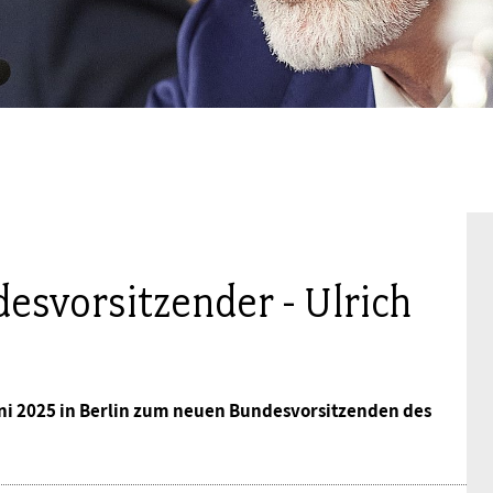
Mitgliedsgewerkschaften
Alterssicherung
Digitalisierung
Seminare
Akademie
Kooperationen
Bildung
Frauenrecht kompakt
Verlag
Gesundheit
Gender Budgeting
desvorsitzender - Ulrich
Europa
Stellungnahmen
ni 2025 in Berlin zum neuen Bundesvorsitzenden des