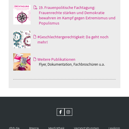
19. Frauenpolitische Fachtagung:
Frauenrechte stärken und Demokratie
bewahren im Kampf gegen Extremismus und
Populismus
#Geschlechtergerechtigkeit: Da geht noch
mehr!
Weitere Publikationen
Flyer, Dokumentation, Fachbroschüren u.a.
dbb.de
Presse
Mediathek
Veranstaltungen
Lexikon