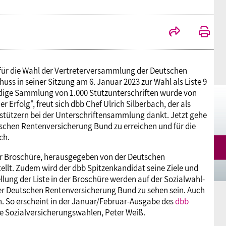
Mitgliedsgewerkschaften
Alterssicherung
Digitalisierung
Seminare
Akademie
Kooperationen
Bildung
Frauenrecht kompakt
Verlag
e für die Wahl der Vertreterversammlung der Deutschen
Gesundheit
s in seiner Sitzung am 6. Januar 2023 zur Wahl als Liste 9
endige Sammlung von 1.000 Stützunterschriften wurde von
r Erfolg", freut sich dbb Chef Ulrich Silberbach, der als
Gender Budgeting
rstützern bei der Unterschriftensammlung dankt. Jetzt gehe
tschen Rentenversicherung Bund zu erreichen und für die
ch.
Europa
er Broschüre, herausgegeben von der Deutschen
llt. Zudem wird der dbb Spitzenkandidat seine Ziele und
ellung der Liste in der Broschüre werden auf der Sozialwahl-
Stellungnahmen
er Deutschen Rentenversicherung Bund zu sehen sein. Auch
n. So erscheint in der Januar/Februar-Ausgabe des
dbb
e Sozialversicherungswahlen, Peter Weiß.