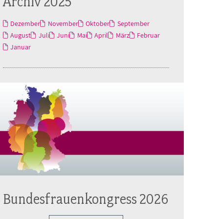
Archiv 2025
Dezember
November
Oktober
September
August
Juli
Juni
Mai
April
März
Februar
Januar
Bundesfrauenkongress 2026