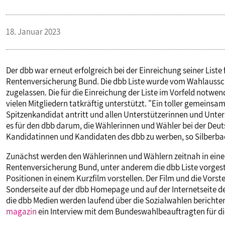
PUBLIKATIONEN
18. Januar 2023
TERMINE & VERANSTALTUNGEN
Der dbb war erneut erfolgreich bei der Einreichung seiner List
MITGLIEDSCHAFT & SERVICE
Rentenversicherung Bund. Die dbb Liste wurde vom Wahlausschus
zugelassen. Die für die Einreichung der Liste im Vorfeld notw
vielen Mitgliedern tatkräftig unterstützt. "Ein toller gemeinsame
Spitzenkandidat antritt und allen Unterstützerinnen und Unte
es für den dbb darum, die Wählerinnen und Wähler bei der Deu
Kandidatinnen und Kandidaten des dbb zu werben, so Silberba
Zunächst werden den Wählerinnen und Wählern zeitnah in ein
Rentenversicherung Bund, unter anderem die dbb Liste vorgeste
Positionen in einem Kurzfilm vorstellen. Der Film und die Vorst
Sonderseite auf der dbb Homepage und auf der Internetseite d
die dbb Medien werden laufend über die Sozialwahlen berichte
magazin
ein Interview mit dem Bundeswahlbeauftragten für di