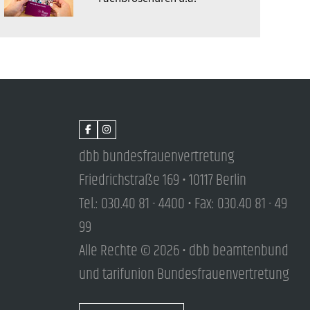
dbb bundesfrauenvertretung
Friedrichstraße 169 • 10117 Berlin
Tel.: 030.40 81 - 4400 • Fax: 030.40 81 - 49
99
Alle Rechte © 2026 • dbb beamtenbund
und tarifunion Bundesfrauenvertretung