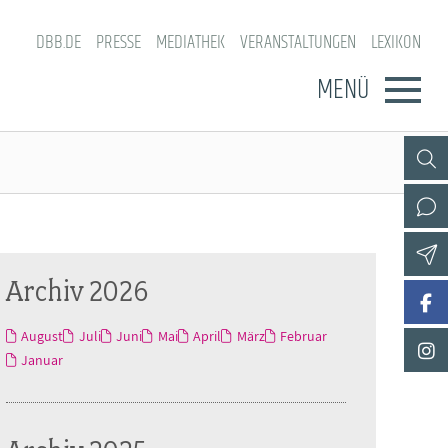
DBB.DE
PRESSE
MEDIATHEK
VERANSTALTUNGEN
LEXIKON
MENÜ
Archiv 2026
August
Juli
Juni
Mai
April
März
Februar
Januar