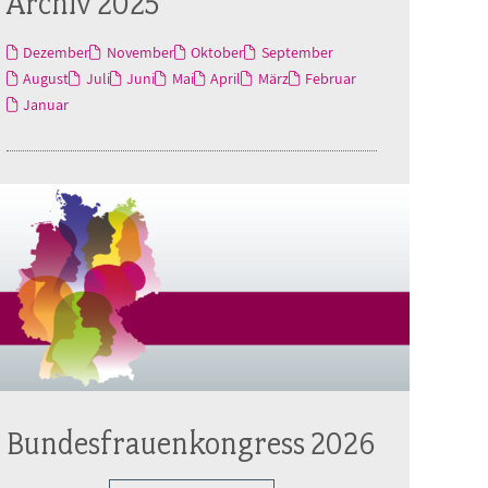
Archiv 2025
Dezember
November
Oktober
September
August
Juli
Juni
Mai
April
März
Februar
Januar
Bundesfrauenkongress 2026