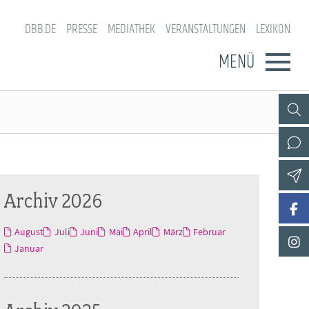
DBB.DE
PRESSE
MEDIATHEK
VERANSTALTUNGEN
LEXIKON
MENÜ
Archiv 2026
August
Juli
Juni
Mai
April
März
Februar
Januar