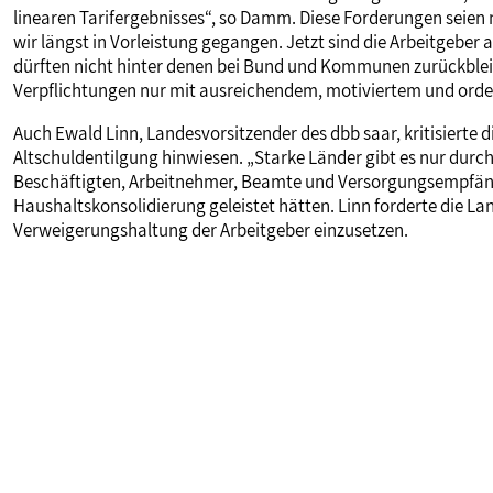
linearen Tarifergebnisses“, so Damm. Diese Forderungen seien ni
wir längst in Vorleistung gegangen. Jetzt sind die Arbeitgeber
dürften nicht hinter denen bei Bund und Kommunen zurückbleib
Verpflichtungen nur mit ausreichendem, motiviertem und orden
Auch Ewald Linn, Landesvorsitzender des dbb saar, kritisierte
Altschuldentilgung hinwiesen. „Starke Länder gibt es nur durch 
Beschäftigten, Arbeitnehmer, Beamte und Versorgungsempfänge
Haushaltskonsolidierung geleistet hätten. Linn forderte die Lan
Verweigerungshaltung der Arbeitgeber einzusetzen.