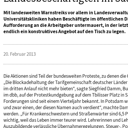
Mit landesweiten Warnstreiks vor allem in Landesverwal
Universitätskliniken haben Beschäftigte im öffentlichen D
Aufforderung an die Arbeitgeber untermauert, in der let
endlich ein konstruktives Angebot auf den Tisch zu legen.
20. Februar 2013
Die Aktionen sind Teil der bundesweiten Proteste, zu denen di
„Die Blockadehaltung der Tarifgemeinschaft deutscher Länder 
im dritten Anlauf nicht mehr bieten“, sagte Siegfried Damm, 
im dbb, auf der Protestkundgebung auf dem Tbilisser Platz in
Forderungen sind seit einem Vierteljahr bekannt. In Potsdam w
und zwar einen, der diesen Namen auch verdient“, machte Damm 
werden. „Für Krankenschwestern und Straßenwärter sind 6,5
wichtig, weil das Leben immer teurer wird. Lehrerinnen und Lehr
Auszubildende verlässliche Übernahmeregelungen. Steuer-, P