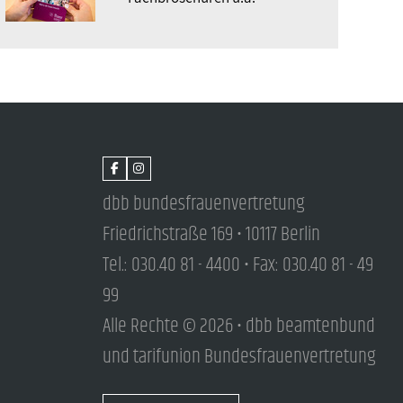
dbb bundesfrauenvertretung
Friedrichstraße 169 • 10117 Berlin
Tel.: 030.40 81 - 4400 • Fax: 030.40 81 - 49
99
Alle Rechte © 2026 • dbb beamtenbund
und tarifunion Bundesfrauenvertretung