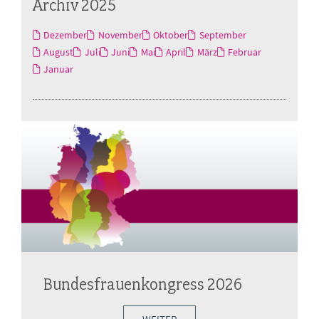
Archiv 2025
Dezember
November
Oktober
September
August
Juli
Juni
Mai
April
März
Februar
Januar
Bundesfrauenkongress 2026