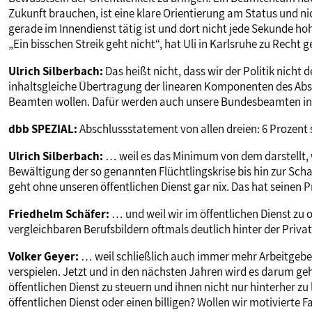
Zukunft brauchen, ist eine klare Orientierung am Status und nic
gerade im Innendienst tätig ist und dort nicht jede Sekunde hohe
„Ein bisschen Streik geht nicht“, hat Uli in Karlsruhe zu Recht g
Ulrich Silberbach:
Das heißt nicht, dass wir der Politik nicht 
inhaltsgleiche Übertragung der linearen Komponenten des Abs
Beamten wollen. Dafür werden auch unsere Bundesbeamten in 
dbb SPEZIAL:
Abschlussstatement von allen dreien: 6 Prozent s
Ulrich Silberbach:
… weil es das Minimum von dem darstellt, w
Bewältigung der so genannten Flüchtlingskrise bis hin zur Scha
geht ohne unseren öffentlichen Dienst gar nix. Das hat seinen P
Friedhelm Schäfer:
… und weil wir im öffentlichen Dienst zu 
vergleichbaren Berufsbildern oftmals deutlich hinter der Privat
Volker Geyer:
… weil schließlich auch immer mehr Arbeitgeber
verspielen. Jetzt und in den nächsten Jahren wird es darum g
öffentlichen Dienst zu steuern und ihnen nicht nur hinterher zu 
öffentlichen Dienst oder einen billigen? Wollen wir motivierte F