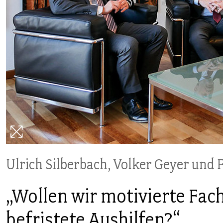
PUBLIKATIONEN
TERMINE & VERANSTALTUNGEN
MITGLIEDSCHAFT & SERVICE
Ulrich Silberbach, Volker Geyer und
„Wollen wir motivierte Fac
befristete Aushilfen?“