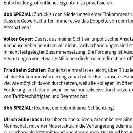
Entscheidung, öffentliches Eigentum zu privatisieren.
dbb SPEZIAL:
Zurück zu den Niederungen einer Einkommensrunde
dass die Gewerkschaften immer etwa das Doppelte von dem fo
Alternativen?
Volker Geyer:
Das ist aus meiner Sicht ein unpolitischer Ansat
Rechenschieber benutzen wir nicht. Tarifverhandlungen sind 
in nicht festgelegter Zusammensetzung. Die Forderung ist Ausdr
Erwartungen von etwa 1,6 Millionen direkt oder indirekt betro
Friedhelm Schäfer:
Zunächst einmal ist es leicht, über Rituale
ist eine Einkommensforderung zunächst die Basis unseres Han
viel wie möglich davon durchsetzen, weil alle Kollegen im öffent
Forderung, auch dann, wenn wir sie nur teilweise durchsetzen,
von Tarifbeschäftigten und Beamten hat.
dbb SPEZIAL:
Rechnet der dbb mit einer Schlichtung?
Ulrich Silberbach:
Darüber zu spekulieren, macht keinen Sinn. D
Mannschaft mit einer Mauertaktik in die Verlängerung oder ins E
Wir verhandeln jetzt mit Bund und Kommunen. Der Bund hat 201