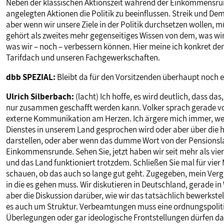
Neben der klassischen Aktionszeit während der Einkommensrun
angelegten Aktionen die Politik zu beeinflussen. Streik und De
aber wenn wir unsere Ziele in der Politik durchsetzen wollen,
gehört als zweites mehr gegenseitiges Wissen von dem, was wi
was wir – noch – verbessern können. Hier meine ich konkret 
Tarifdach und unseren Fachgewerkschaften.
dbb SPEZIAL:
Bleibt da für den Vorsitzenden überhaupt noch 
Ulrich Silberbach:
(lacht) Ich hoffe, es wird deutlich, dass d
nur zusammen geschafft werden kann. Volker sprach gerade vo
externe Kommunikation am Herzen. Ich ärgere mich immer, wenn
Dienstes in unserem Land gesprochen wird oder aber über die 
darstellen, oder aber wenn das dumme Wort von der Pensionsl
Einkommensrunde. Sehen Sie, jetzt haben wir seit mehr als vi
und das Land funktioniert trotzdem. Schließen Sie mal für vi
schauen, ob das auch so lange gut geht. Zugegeben, mein Vergle
in die es gehen muss. Wir diskutieren in Deutschland, gerade i
aber die Diskussion darüber, wie wir das tatsächlich bewerkstell
es auch um Struktur. Verbeamtungen muss eine ordnungspoliti
Überlegungen oder gar ideologische Frontstellungen dürfen dabei