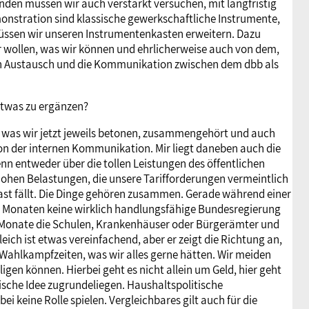
den müssen wir auch verstärkt versuchen, mit langfristig
monstration sind klassische gewerkschaftliche Instrumente,
 müssen wir unseren Instrumentenkasten erweitern. Dazu
r wollen, was wir können und ehrlicherweise auch von dem,
den Austausch und die Kommunikation zwischen dem dbb als
etwas zu ergänzen?
as, was wir jetzt jeweils betonen, zusammengehört und auch
n der internen Kommunikation. Mir liegt daneben auch die
 entweder über die tollen Leistungen des öffentlichen
hohen Belastungen, die unsere Tarifforderungen vermeintlich
ast fällt. Die Dinge gehören zusammen. Gerade während einer
er Monaten keine wirklich handlungsfähige Bundesregierung
er Monate die Schulen, Krankenhäuser oder Bürgerämter und
ich ist etwas vereinfachend, aber er zeigt die Richtung an,
n Wahlkampfzeiten, was wir alles gerne hätten. Wir meiden
igen können. Hierbei geht es nicht allein um Geld, hier geht
sche Idee zugrundeliegen. Haushaltspolitische
 keine Rolle spielen. Vergleichbares gilt auch für die