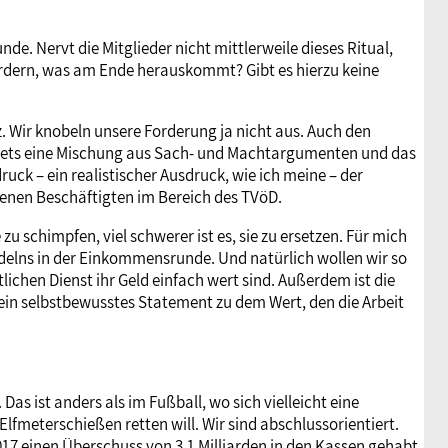
. Nervt die Mitglieder nicht mittlerweile dieses Ritual,
rdern, was am Ende herauskommt? Gibt es hierzu keine
z. Wir knobeln unsere Forderung ja nicht aus. Auch den
stets eine Mischung aus Sach- und Machtargumenten und das
uck – ein realistischer Ausdruck, wie ich meine – der
ffenen Beschäftigten im Bereich des TVöD.
 zu schimpfen, viel schwerer ist es, sie zu ersetzen. Für mich
delns in der Einkommensrunde. Und natürlich wollen wir so
lichen Dienst ihr Geld einfach wert sind. Außerdem ist die
 ein selbstbewusstes Statement zu dem Wert, den die Arbeit
as ist anders als im Fußball, wo sich vielleicht eine
lfmeterschießen retten will. Wir sind abschlussorientiert.
7 einen Überschuss von 3,1 Milliarden in den Kassen gehabt