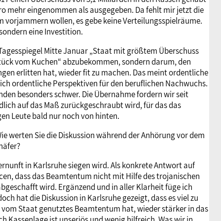
o mehr eingenommen als ausgegeben. Da fehlt mir jetzt die
dam vorjammern wollen, es gebe keine Verteilungsspielräume.
ondern eine Investition.
r Tagesspiegel Mitte Januar „Staat mit größtem Überschuss
ein Stück vom Kuchen“ abzubekommen, sondern darum, den
gen erlitten hat, wieder fit zu machen. Das meint ordentliche
h ordentliche Perspektiven für den beruflichen Nachwuchs.
ründen besonders schwer. Die Übernahme fordern wir seit
dlich auf das Maß zurückgeschraubt wird, für das das
gen Leute bald nur noch von hinten.
ie werten Sie die Diskussion während der Anhörung vor dem
häfer?
Vernunft in Karlsruhe siegen wird. Als konkrete Antwort auf
en, dass das Beamtentum nicht mit Hilfe des trojanischen
geschafft wird. Ergänzend und in aller Klarheit füge ich
och hat die Diskussion in Karlsruhe gezeigt, dass es viel zu
ent vom Staat genutztes Beamtentum hat, wieder stärker in das
 Kassenlage ist unseriös und wenig hilfreich. Was wir in