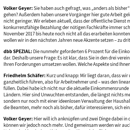
Volker Geyer:
Sie haben auch gefragt, was „anders als bisher“ se
gehen? Außerdem haben unsere Vorgänger hier gute Arbeit gele
nicht geringer. Wir erleben aktuell, dass der öffentliche Dienst
konkurrenzfähige Bezahlung der nötigen Fachkräfte immer sch
November 2017 bis heute noch nicht all das erarbeiten konnte
wollen wir in den nächsten Jahren neue Akzente setzen – zu dri
dbb SPEZIAL:
Die nunmehr geforderten 6 Prozent für die Einko
dar. Deshalb unsere Frage: Es ist klar, dass Sie in den drei v
Ihren Forderungen umsetzen wollen. Welche Aspekte sind Ihnen 
Friedhelm Schäfer:
Kurz und knapp: Mir liegt daran, dass w
ganzheitlich führen, also für Arbeitnehmer und – was den line
füllen. Dabei habe ich nicht nur die aktuelle Einkommensrunde
Ländern. Hier sind Unwuchten entstanden, die längst nichts me
sondern nur noch mit einer ideenlosen Verwaltung der Haushalte
die Beamten, mehr noch als bisher, dafür interessieren, sich e
Volker Geyer:
Hier will ich anknüpfen und zwei Dinge dabei in 
können wir jedoch noch mehr. Und gemeinsam werden wir auch 