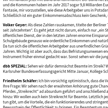
und die Kommunen haben im Jahr 2017 sogar 9,8 Milliarden Eur
Fantasie, mir vorzustellen, wie diese Arbeitgeber uns in Pots
Schließlich ist ein guter Einkommensabschluss kein Geschenk, s
Volker Geyer:
Als diese Zahlen rauskamen, titelte der Berline
seit Jahrzehnten“. Es geht jetzt nicht darum, einfach nur „
öffentlichen Dienst, der in den letzten Jahren enorme Einsparun
Schulgebäude genauso wie ordentliche Einkommen und natürlic
Da tun sich die öffentlichen Arbeitgeber aus unerfindlichen G
Jahren. Wichtig ist aber auch, dass das Befristungsunwesen en
Instrument früher einmal gedacht war. Sonst sehen wir die jun
dbb SPEZIAL:
Sehen wir dafür demnächst Beamte im Streik? W
Karlsruher Bundesverfassungsgericht Mitte Januar, Kollege Sc
Friedhelm Schäfer:
Ich bin vorsichtig optimistisch, dass die 
Ihre Frage: Wir sehen nach der erwähnten Anhörung gute Chanc
Pferdes „Streikrecht“ ad absurdum geführt und anschließend ab
hinzu: Wir wollen auch kein Streikrecht für Beamte. Letztlich jed
tun gibt, um die Vorteile, die ein funktionierendes und string
Bewusstsein der Öffentlichkeit zu bringen. Ein Beamtentum nach