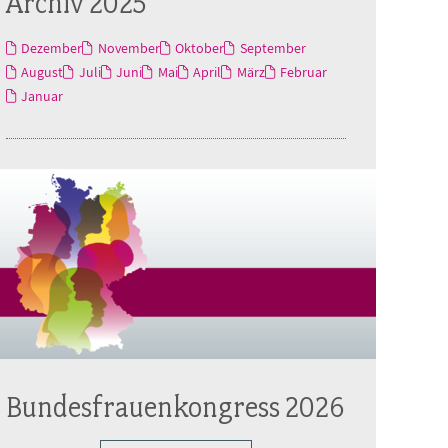
Archiv 2025
Dezember
November
Oktober
September
August
Juli
Juni
Mai
April
März
Februar
Januar
Bundesfrauenkongress 2026