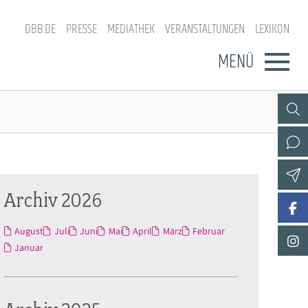
DBB.DE
PRESSE
MEDIATHEK
VERANSTALTUNGEN
LEXIKON
MENÜ
Archiv 2026
August
Juli
Juni
Mai
April
März
Februar
Januar