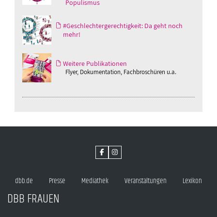
Populismus
#Geschlechtergerechtigkeit: Da geht noch
mehr!
Weitere Publikationen
Flyer, Dokumentation, Fachbroschüren u.a.
dbb.de
Presse
Mediathek
Veranstaltungen
Lexikon
DBB FRAUEN