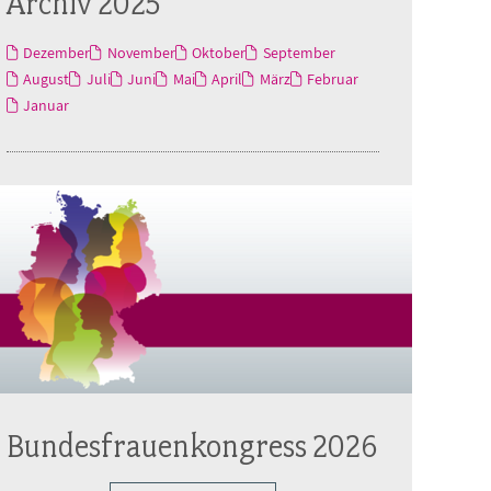
Archiv 2025
Dezember
November
Oktober
September
August
Juli
Juni
Mai
April
März
Februar
Januar
Bundesfrauenkongress 2026