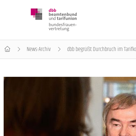
News-Archiv
dbb begrüßt Durchbruch im Tarifk
DBB FRAUEN
BUNDESTAGSWAHL 2025
POSITIONEN
SCHWERPUNKTTHEMEN