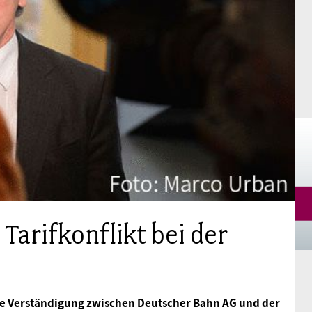
Mitgliedsgewerkschaften
Alterssicherung
Digitalisierung
Seminare
Akademie
Kooperationen
Bildung
Frauenrecht kompakt
Verlag
Gesundheit
Gender Budgeting
Europa
Tarifkonflikt bei der
Stellungnahmen
die Verständigung zwischen Deutscher Bahn AG und der