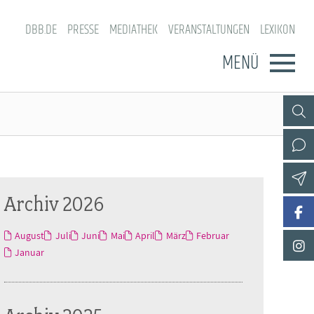
DBB.DE
PRESSE
MEDIATHEK
VERANSTALTUNGEN
LEXIKON
MENÜ
Archiv 2026
August
Juli
Juni
Mai
April
März
Februar
Januar