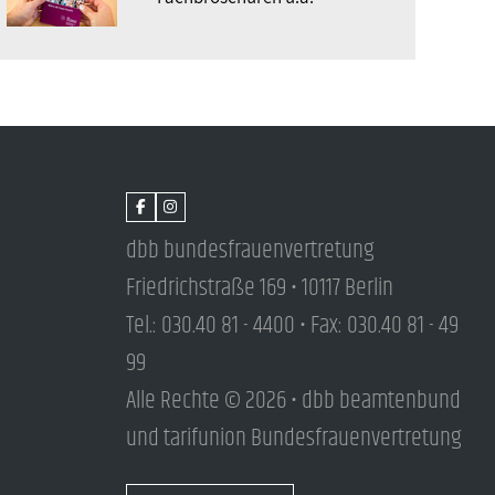
dbb bundesfrauenvertretung
Friedrichstraße 169 • 10117 Berlin
Tel.: 030.40 81 - 4400 • Fax: 030.40 81 - 49
99
Alle Rechte © 2026 • dbb beamtenbund
und tarifunion Bundesfrauenvertretung