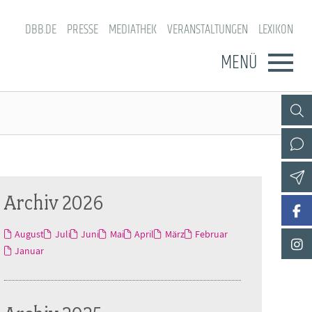
DBB.DE
PRESSE
MEDIATHEK
VERANSTALTUNGEN
LEXIKON
MENÜ
Archiv 2026
August
Juli
Juni
Mai
April
März
Februar
Januar