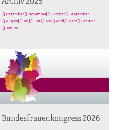
Archiv 2025
Dezember
November
Oktober
September
August
Juli
Juni
Mai
April
März
Februar
Januar
Bundesfrauenkongress 2026