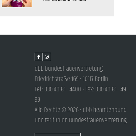
dbb bundesfrauenvertretung
Friedrichstraße 169 • 10117 Berlin
Tel.: 030.40 81 - 4400 • Fax: 030.40 81 - 49
99
Alle Rechte © 2026 • dbb beamtenbund
und tarifunion Bundesfrauenvertretung