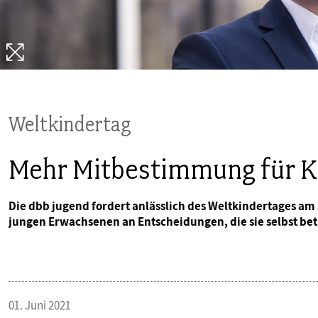
PUBLIKATIONEN
TERMINE & VERANSTALTUNGEN
MITGLIEDSCHAFT & SERVICE
Weltkindertag
Mehr Mitbestimmung für Ki
Die dbb jugend fordert anlässlich des Weltkindertages am 
jungen Erwachsenen an Entscheidungen, die sie selbst bet
01. Juni 2021