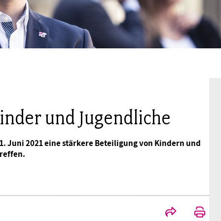
Mitgliedsgewerkschaften
Alterssicherung
Digitalisierung
Seminare
Akademie
Kooperationen
Bildung
Frauenrecht kompakt
Verlag
Gesundheit
Gender Budgeting
nder und Jugendliche
1. Juni 2021 eine stärkere Beteiligung von Kindern und
Europa
reffen.
Stellungnahmen