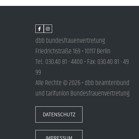
dbb bundesfrauenvertretung
Friedrichstraße 169 • 10117 Berlin
Tel.: 030.40 81 - 4400 • Fax: 030.40 81 - 49
99
Alle Rechte © 2026 • dbb beamtenbund
und tarifunion Bundesfrauenvertretung
DATENSCHUTZ
IMPRESSUM