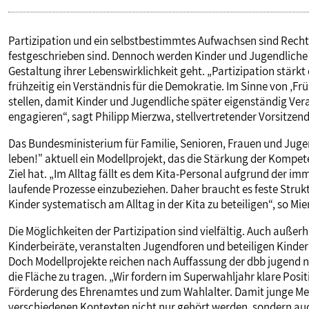
Partizipation und ein selbstbestimmtes Aufwachsen sind Recht
festgeschrieben sind. Dennoch werden Kinder und Jugendliche 
Gestaltung ihrer Lebenswirklichkeit geht. „Partizipation stärk
frühzeitig ein Verständnis für die Demokratie. Im Sinne von ‚Frü
stellen, damit Kinder und Jugendliche später eigenständig Ve
engagieren“, sagt Philipp Mierzwa, stellvertretender Vorsitzen
Das Bundesministerium für Familie, Senioren, Frauen und J
leben!" aktuell ein Modellprojekt, das die Stärkung der Kompet
Ziel hat. „Im Alltag fällt es dem Kita-Personal aufgrund der i
laufende Prozesse einzubeziehen. Daher braucht es feste Struk
Kinder systematisch am Alltag in der Kita zu beteiligen“, so Mi
Die Möglichkeiten der Partizipation sind vielfältig. Auch au
Kinderbeiräte, veranstalten Jugendforen und beteiligen Kinde
Doch Modellprojekte reichen nach Auffassung der dbb jugend nic
die Fläche zu tragen. „Wir fordern im Superwahljahr klare Posi
Förderung des Ehrenamtes und zum Wahlalter. Damit junge Me
verschiedenen Kontexten nicht nur gehört werden, sondern auch