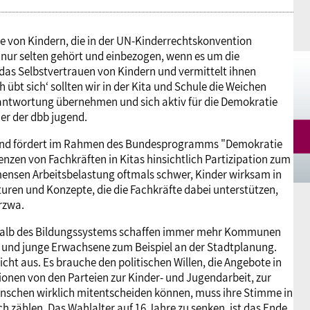
e von Kindern, die in der UN-Kinderrechtskonvention
nur selten gehört und einbezogen, wenn es um die
t das Selbstvertrauen von Kindern und vermittelt ihnen
h übt sich‘ sollten wir in der Kita und Schule die Weichen
rantwortung übernehmen und sich aktiv für die Demokratie
der der dbb jugend.
ugend fördert im Rahmen des Bundesprogramms "Demokratie
enzen von Fachkräften in Kitas hinsichtlich Partizipation zum
mmensen Arbeitsbelastung oftmals schwer, Kinder wirksam in
turen und Konzepte, die die Fachkräfte dabei unterstützen,
erzwa.
ßerhalb des Bildungssystems schaffen immer mehr Kommunen
r und junge Erwachsene zum Beispiel an der Stadtplanung.
ht aus. Es brauche den politischen Willen, die Angebote in
tionen von den Parteien zur Kinder- und Jugendarbeit, zur
nschen wirklich mitentscheiden können, muss ihre Stimme in
 zählen. Das Wahlalter auf 16 Jahre zu senken, ist das Ende