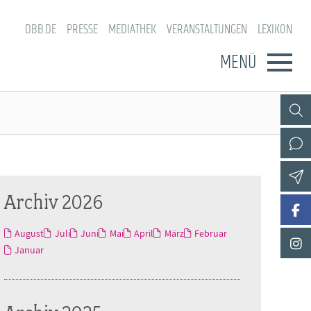
DBB.DE
PRESSE
MEDIATHEK
VERANSTALTUNGEN
LEXIKON
MENÜ
Archiv 2026
August
Juli
Juni
Mai
April
März
Februar
Januar