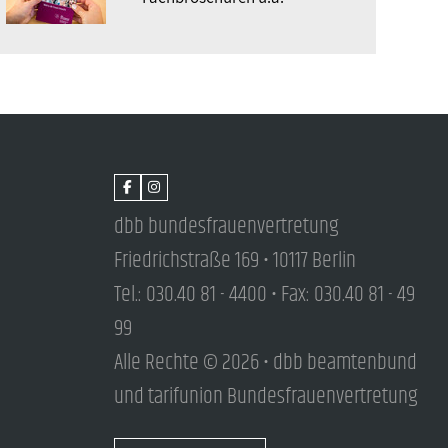
dbb bundesfrauenvertretung
Friedrichstraße 169 • 10117 Berlin
Tel.: 030.40 81 - 4400 • Fax: 030.40 81 - 49
99
Alle Rechte © 2026 • dbb beamtenbund
und tarifunion Bundesfrauenvertretung