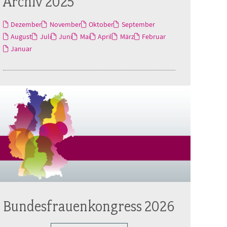
Archiv 2025
Dezember
November
Oktober
September
August
Juli
Juni
Mai
April
März
Februar
Januar
Bundesfrauenkongress 2026