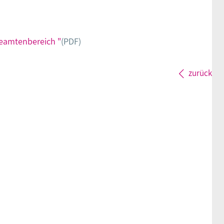
eamtenbereich "
(PDF)
zurück