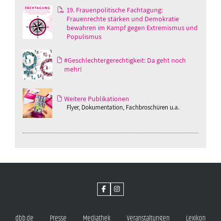
19. Frauenpolitische Fachtagung:
Frauenrechte stärken und Demokratie
bewahren im Kampf gegen Extremismus und
Populismus
#Geschlechtergerechtigkeit: Da geht noch
mehr!
Weitere Publikationen
Flyer, Dokumentation, Fachbroschüren u.a.
dbb.de
Presse
Mediathek
Veranstaltungen
Lexikon