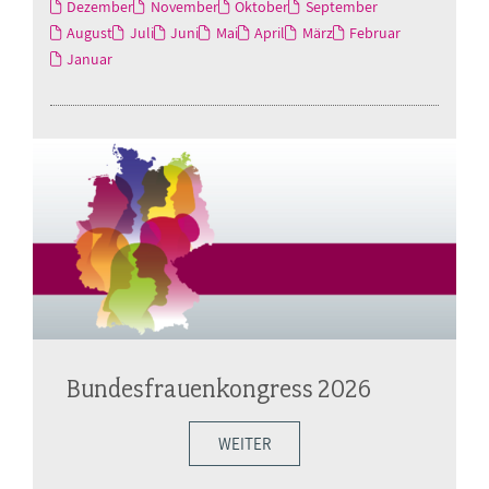
Dezember
November
Oktober
September
August
Juli
Juni
Mai
April
März
Februar
Januar
Bundesfrauenkongress 2026
WEITER